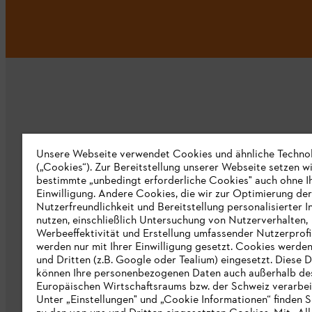
Unternehmen
Unsere Webseite verwendet Cookies und ähnliche Techno
(„Cookies“). Zur Bereitstellung unserer Webseite setzen w
bestimmte „unbedingt erforderliche Cookies" auch ohne I
Über uns
Einwilligung. Andere Cookies, die wir zur Optimierung der
Nutzerfreundlichkeit und Bereitstellung personalisierter I
Katalog
nutzen, einschließlich Untersuchung von Nutzerverhalten,
Werbeeffektivität und Erstellung umfassender Nutzerprofi
Informationen für Lieferanten
werden nur mit Ihrer Einwilligung gesetzt. Cookies werde
STIHL Hinweisgebersystem
und Dritten (z.B. Google oder Tealium) eingesetzt. Diese D
können Ihre personenbezogenen Daten auch außerhalb de
Europäischen Wirtschaftsraums bzw. der Schweiz verarbei
Unter „Einstellungen" und „Cookie Informationen“ finden S