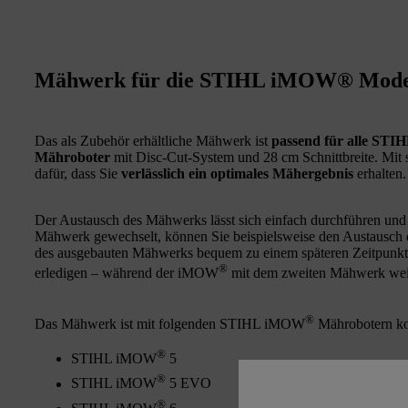
Mähwerk für die STIHL iMOW® Modell
Das als Zubehör erhältliche Mähwerk ist
passend für alle ST
Mähroboter
mit Disc-Cut-System und 28 cm Schnittbreite. Mit 
dafür, dass Sie
verlässlich ein optimales Mähergebnis
erhalten.
Der Austausch des Mähwerks lässt sich einfach durchführen und 
Mähwerk gewechselt, können Sie beispielsweise den Austausch 
des ausgebauten Mähwerks bequem zu einem späteren Zeitpunkt 
®
erledigen – während der iMOW
mit dem zweiten Mähwerk weite
®
Das Mähwerk ist mit folgenden STIHL iMOW
Mährobotern ko
®
STIHL iMOW
5
®
STIHL iMOW
5 EVO
®