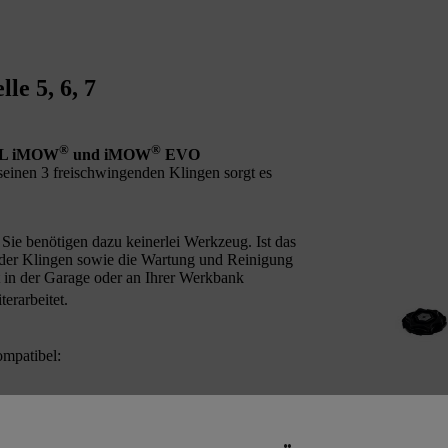
e 5, 6, 7
®
®
IHL iMOW
und iMOW
EVO
seinen 3 freischwingenden Klingen sorgt es
Sie benötigen dazu keinerlei Werkzeug. Ist das
der Klingen sowie die Wartung und Reinigung
in der Garage oder an Ihrer Werkbank
rarbeitet.
mpatibel: