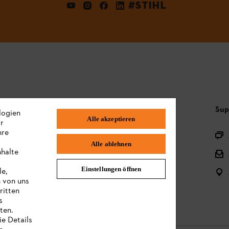
#STIHL
Häufig gestellte Fragen
Sup
logien
Alle akzeptieren
ir
hre
Sortiment
Alle ablehnen
nhalte
Batterien und elektrische Geräte
Einstellungen öffnen
le,
Bedienungsanleitungen
n von uns
ritten
s
ten.
ie Details