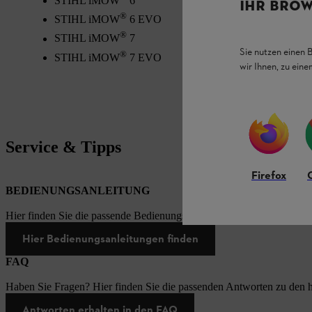
STIHL iMOW
6
IHR BROW
®
STIHL iMOW
6 EVO
®
STIHL iMOW
7
Sie nutzen einen 
®
STIHL iMOW
7 EVO
wir Ihnen, zu ein
Service & Tipps
Firefox
BEDIENUNGSANLEITUNG
Hier finden Sie die passende Bedienungsanleitungen zu unseren STI
Hier Bedienungsanleitungen finden
FAQ
Haben Sie Fragen? Hier finden Sie die passenden Antworten zu den h
Antworten erhalten in den FAQ