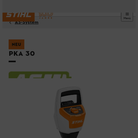
Menü
AS-System
NEU
PKA 30