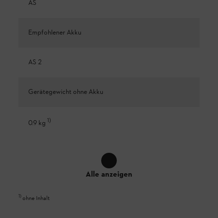
AS
Empfohlener Akku
AS 2
Gerätegewicht ohne Akku
1
)
0.9 kg
Alle anzeigen
1
)
ohne Inhalt