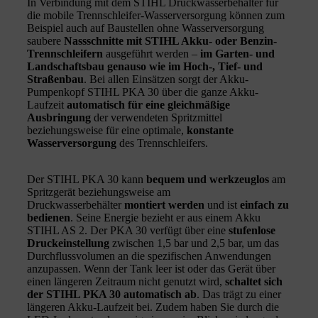
In Verbindung mit dem STIHL Druckwasserbehälter für
die mobile Trennschleifer-Wasserversorgung können zum
Beispiel auch auf Baustellen ohne Wasserversorgung
saubere
Nassschnitte mit STIHL Akku- oder Benzin-
Trennschleifern
ausgeführt werden –
im Garten- und
Landschaftsbau genauso wie im Hoch-, Tief- und
Straßenbau
. Bei allen Einsätzen sorgt der Akku-
Pumpenkopf STIHL PKA 30 über die ganze Akku-
Laufzeit
automatisch für eine gleichmäßige
Ausbringung
der verwendeten Spritzmittel
beziehungsweise für eine optimale,
konstante
Wasserversorgung
des Trennschleifers.
Der STIHL PKA 30 kann
bequem und werkzeuglos
am
Spritzgerät beziehungsweise am
Druckwasserbehälter
montiert werden
und ist
einfach zu
bedienen
. Seine Energie bezieht er aus einem Akku
STIHL AS 2. Der PKA 30 verfügt über eine
stufenlose
Druckeinstellung
zwischen 1,5 bar und 2,5 bar, um das
Durchflussvolumen an die spezifischen Anwendungen
anzupassen. Wenn der Tank leer ist oder das Gerät über
einen längeren Zeitraum nicht genutzt wird,
schaltet sich
der STIHL PKA 30 automatisch ab
. Das trägt zu einer
längeren Akku-Laufzeit bei. Zudem haben Sie durch die