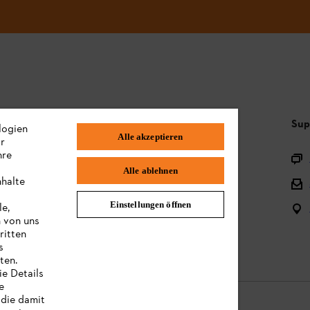
Häufig gestellte Fragen
Sup
logien
Alle akzeptieren
ir
hre
Sortiment
Alle ablehnen
nhalte
Batterien und elektrische Geräte
Einstellungen öffnen
le,
Bedienungsanleitungen
n von uns
ritten
s
ten.
ie Details
e
 die damit