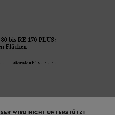
 80 bis RE 170 PLUS:
en Flächen
en, mit rotierendem Bürstenkranz und
SER WIRD NICHT UNTERSTÜTZT