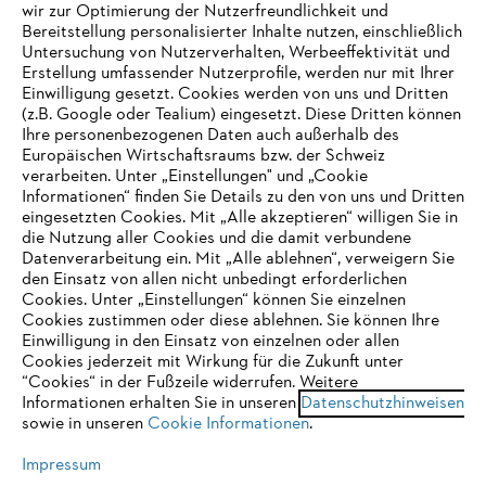
wir zur Optimierung der Nutzerfreundlichkeit und
Bereitstellung personalisierter Inhalte nutzen, einschließlich
Untersuchung von Nutzerverhalten, Werbeeffektivität und
Erstellung umfassender Nutzerprofile, werden nur mit Ihrer
Häufig gestellte Fragen
Einwilligung gesetzt. Cookies werden von uns und Dritten
(z.B. Google oder Tealium) eingesetzt. Diese Dritten können
Ihre personenbezogenen Daten auch außerhalb des
Europäischen Wirtschaftsraums bzw. der Schweiz
Support
verarbeiten. Unter „Einstellungen" und „Cookie
Informationen“ finden Sie Details zu den von uns und Dritten
eingesetzten Cookies. Mit „Alle akzeptieren“ willigen Sie in
die Nutzung aller Cookies und die damit verbundene
IHR BROWSER WIRD NICHT
Datenverarbeitung ein. Mit „Alle ablehnen“, verweigern Sie
den Einsatz von allen nicht unbedingt erforderlichen
UNTERSTÜTZT
Datenschutz
Impressum
Cookies
Cookies. Unter „Einstellungen“ können Sie einzelnen
Cookies zustimmen oder diese ablehnen. Sie können Ihre
Einwilligung in den Einsatz von einzelnen oder allen
Rechtliche Informationen
Sie nutzen einen Browser, den wir noch nicht unterstützen. Für
Cookies jederzeit mit Wirkung für die Zukunft unter
eine optimale Nutzung unserer Seite empfehlen wir Ihnen, zu
“Cookies“ in der Fußzeile widerrufen. Weitere
Informationen erhalten Sie in unseren
einem der folgenden Browser zu wechseln:
Datenschutzhinweisen
STIHL VERTRIEBS AG, 8617 Mönchaltorf
sowie in unseren
Cookie Informationen
.
Impressum