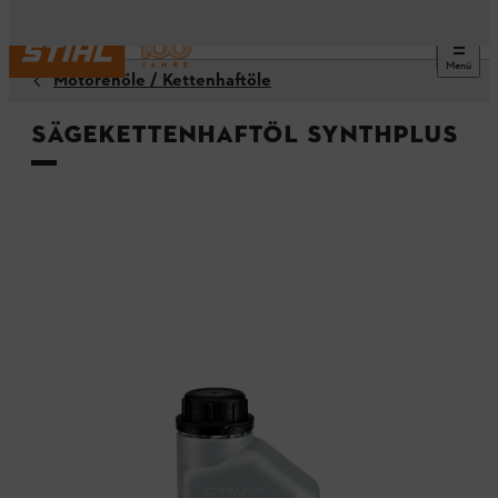
Menü
Motorenöle / Kettenhaftöle
Sägekettenhaftöl SynthPlus