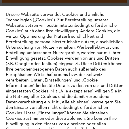
Unsere Webseite verwendet Cookies und ähnliche
Technologien („Cookies“). Zur Bereitstellung unserer
Webseite setzen wir bestimmte „unbedingt erforderliche
Unternehmen
Cookies" auch ohne Ihre Einwilligung. Andere Cookies, die
wir zur Optimierung der Nutzerfreundlichkeit und
Bereitstellung personalisierter Inhalte nutzen, einschließlich
Untersuchung von Nutzerverhalten, Werbeeffektivität und
Erstellung umfassender Nutzerprofile, werden nur mit Ihrer
Häufig gestellte Fragen
Einwilligung gesetzt. Cookies werden von uns und Dritten
(z.B. Google oder Tealium) eingesetzt. Diese Dritten können
Ihre personenbezogenen Daten auch außerhalb des
Europäischen Wirtschaftsraums bzw. der Schweiz
Support
verarbeiten. Unter „Einstellungen" und „Cookie
Informationen“ finden Sie Details zu den von uns und Dritten
eingesetzten Cookies. Mit „Alle akzeptieren“ willigen Sie in
die Nutzung aller Cookies und die damit verbundene
IHR BROWSER WIRD NICHT
Datenverarbeitung ein. Mit „Alle ablehnen“, verweigern Sie
den Einsatz von allen nicht unbedingt erforderlichen
UNTERSTÜTZT
Datenschutz
Impressum
Cookies
Cookies. Unter „Einstellungen“ können Sie einzelnen
Cookies zustimmen oder diese ablehnen. Sie können Ihre
Einwilligung in den Einsatz von einzelnen oder allen
Rechtliche Informationen
Sie nutzen einen Browser, den wir noch nicht unterstützen. Für