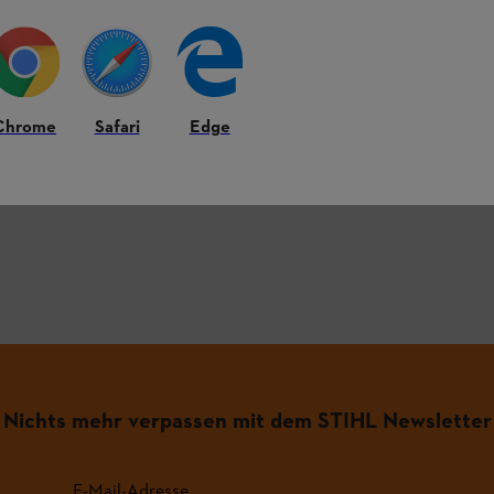
HL Produkten.
Chrome
Safari
Edge
äufigsten Fragen.
Nichts mehr verpassen mit dem STIHL Newsletter
E-Mail-Adresse