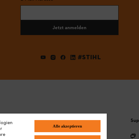
Jetzt anmelden
#STIHL
Häufig gestellte Fragen
Sup
logien
Alle akzeptieren
ir
hre
Sortiment