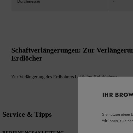
Durchmesser
-
Schaftverlängerungen: Zur Verlängerun
Erdlöcher
Zur Verlängerung des Erdbohrers bei tiefen Bohrlöchern.
IHR BROW
Service & Tipps
Sie nutzen einen 
wir Ihnen, zu ein
BEDIENUNGSANLEITUNG