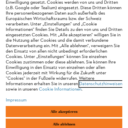
Einwilligung gesetzt. Cookies werden von uns und Dritten
(z.B. Google oder Tealium) eingesetzt. Diese Dritten können
Ihre personenbezogenen Daten auch außerhalb des
Europäischen Wirtschaftsraums bzw. der Schweiz
Support
verarbeiten. Unter „Einstellungen" und „Cookie
Informationen“ finden Sie Details zu den von uns und Dritten
eingesetzten Cookies. Mit „Alle akzeptieren“ willigen Sie in
die Nutzung aller Cookies und die damit verbundene
IHR BROWSER WIRD NICHT
Datenverarbeitung ein. Mit „Alle ablehnen“, verweigern Sie
den Einsatz von allen nicht unbedingt erforderlichen
UNTERSTÜTZT
Datenschutz
Impressum
Cookies
Cookies. Unter „Einstellungen“ können Sie einzelnen
Cookies zustimmen oder diese ablehnen. Sie können Ihre
Einwilligung in den Einsatz von einzelnen oder allen
Rechtliche Informationen
Sie nutzen einen Browser, den wir noch nicht unterstützen. Für
Cookies jederzeit mit Wirkung für die Zukunft unter
eine optimale Nutzung unserer Seite empfehlen wir Ihnen, zu
“Cookies“ in der Fußzeile widerrufen. Weitere
Informationen erhalten Sie in unseren
einem der folgenden Browser zu wechseln:
Datenschutzhinweisen
STIHL VERTRIEBS AG, 8617 Mönchaltorf
sowie in unseren
Cookie Informationen
.
Impressum
Firefox
Chrome
Alle akzeptieren
Safari
Edge
Alle ablehnen