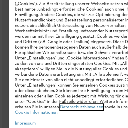
(„Cookies“). Zur Bereitstellung unserer Webseite setzen w
bestimmte „unbedingt erforderliche Cookies" auch ohne I
Über uns
Einwilligung. Andere Cookies, die wir zur Optimierung der
Nutzerfreundlichkeit und Bereitstellung personalisierter I
Katalog
nutzen, einschließlich Untersuchung von Nutzerverhalten,
Werbeeffektivität und Erstellung umfassender Nutzerprofi
Informationen für Lieferanten
werden nur mit Ihrer Einwilligung gesetzt. Cookies werde
STIHL Hinweisgebersystem
und Dritten (z.B. Google oder Tealium) eingesetzt. Diese D
können Ihre personenbezogenen Daten auch außerhalb de
Europäischen Wirtschaftsraums bzw. der Schweiz verarbei
Unter „Einstellungen" und „Cookie Informationen“ finden S
zu den von uns und Dritten eingesetzten Cookies. Mit „All
akzeptieren“ willigen Sie in die Nutzung aller Cookies und
verbundene Datenverarbeitung ein. Mit „Alle ablehnen“, v
Sie den Einsatz von allen nicht unbedingt erforderlichen 
Unter „Einstellungen“ können Sie einzelnen Cookies zust
Datenschutz
Impressum
Cookies
Re
oder diese ablehnen. Sie können Ihre Einwilligung in den E
einzelnen oder allen Cookies jederzeit mit Wirkung für di
unter “Cookies“ in der Fußzeile widerrufen. Weitere Infor
erhalten Sie in unseren
Datenschutzhinweisen
sowie in uns
Cookie Informationen
.
Impressum