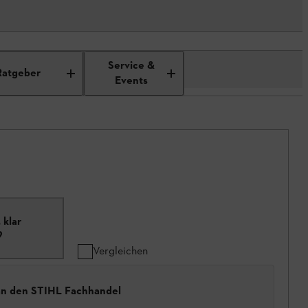
Service &
Ratgeber
Events
 klar
9
Vergleichen
 an den STIHL Fachhandel