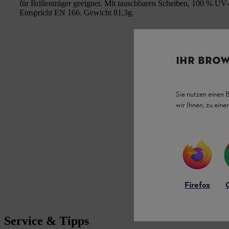
für Brillenträger geeignet. Mit tauschbaren Scheiben, 100 % UV
Entspricht EN 166. Gewicht 81,3g.
IHR BROW
Sie nutzen einen 
wir Ihnen, zu ein
Firefox
Service & Tipps