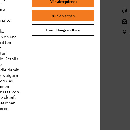
Alle akzeptieren
ir
hre
Sortiment
Alle ablehnen
nhalte
Batterien und elektrische Geräte
Einstellungen öffnen
le,
Bedienungsanleitungen
n von uns
ritten
s
ten.
ie Details
e
 die damit
erweigern
Cookies.
immen
chtliche Informationen
insatz von
e Zukunft
mationen
eren