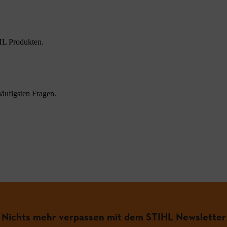
HL Produkten.
äufigsten Fragen.
Nichts mehr verpassen mit dem STIHL Newsletter