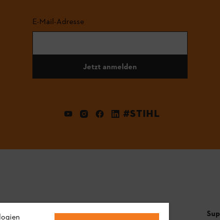
E-Mail-Adresse
Jetzt anmelden
#STIHL
Häufig gestellte Fragen
Sup
logien