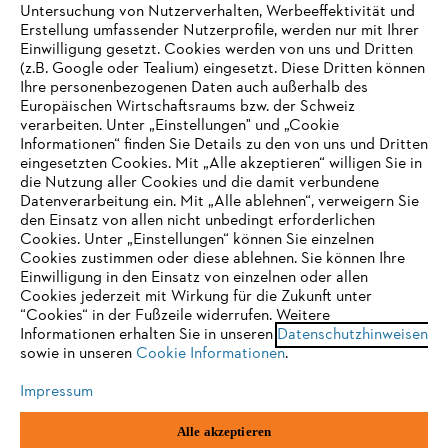
Untersuchung von Nutzerverhalten, Werbeeffektivität und
Erstellung umfassender Nutzerprofile, werden nur mit Ihrer
Häufig gestellte Fragen
Einwilligung gesetzt. Cookies werden von uns und Dritten
(z.B. Google oder Tealium) eingesetzt. Diese Dritten können
Ihre personenbezogenen Daten auch außerhalb des
Europäischen Wirtschaftsraums bzw. der Schweiz
Support
verarbeiten. Unter „Einstellungen" und „Cookie
Informationen“ finden Sie Details zu den von uns und Dritten
eingesetzten Cookies. Mit „Alle akzeptieren“ willigen Sie in
die Nutzung aller Cookies und die damit verbundene
IHR BROWSER WIRD NICHT
Datenverarbeitung ein. Mit „Alle ablehnen“, verweigern Sie
den Einsatz von allen nicht unbedingt erforderlichen
UNTERSTÜTZT
Datenschutz
Impressum
Cookies
Cookies. Unter „Einstellungen“ können Sie einzelnen
Cookies zustimmen oder diese ablehnen. Sie können Ihre
Einwilligung in den Einsatz von einzelnen oder allen
Rechtliche Informationen
Sie nutzen einen Browser, den wir noch nicht unterstützen. Für
Cookies jederzeit mit Wirkung für die Zukunft unter
eine optimale Nutzung unserer Seite empfehlen wir Ihnen, zu
“Cookies“ in der Fußzeile widerrufen. Weitere
Informationen erhalten Sie in unseren
einem der folgenden Browser zu wechseln:
Datenschutzhinweisen
STIHL VERTRIEBS AG, 8617 Mönchaltorf
sowie in unseren
Cookie Informationen
.
Impressum
Firefox
Chrome
Alle akzeptieren