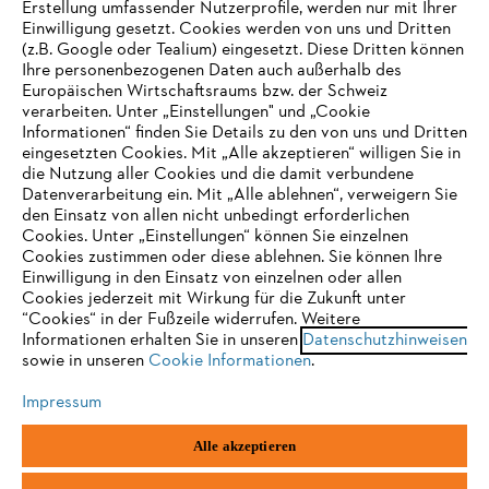
Erstellung umfassender Nutzerprofile, werden nur mit Ihrer
Häufig gestellte Fragen
Einwilligung gesetzt. Cookies werden von uns und Dritten
(z.B. Google oder Tealium) eingesetzt. Diese Dritten können
Ihre personenbezogenen Daten auch außerhalb des
Europäischen Wirtschaftsraums bzw. der Schweiz
Support
verarbeiten. Unter „Einstellungen" und „Cookie
Informationen“ finden Sie Details zu den von uns und Dritten
eingesetzten Cookies. Mit „Alle akzeptieren“ willigen Sie in
die Nutzung aller Cookies und die damit verbundene
IHR BROWSER WIRD NICHT
Datenverarbeitung ein. Mit „Alle ablehnen“, verweigern Sie
den Einsatz von allen nicht unbedingt erforderlichen
UNTERSTÜTZT
Datenschutz
Impressum
Cookies
Cookies. Unter „Einstellungen“ können Sie einzelnen
Cookies zustimmen oder diese ablehnen. Sie können Ihre
Einwilligung in den Einsatz von einzelnen oder allen
Rechtliche Informationen
Sie nutzen einen Browser, den wir noch nicht unterstützen. Für
Cookies jederzeit mit Wirkung für die Zukunft unter
eine optimale Nutzung unserer Seite empfehlen wir Ihnen, zu
“Cookies“ in der Fußzeile widerrufen. Weitere
Informationen erhalten Sie in unseren
einem der folgenden Browser zu wechseln:
Datenschutzhinweisen
STIHL VERTRIEBS AG, 8617 Mönchaltorf
sowie in unseren
Cookie Informationen
.
Impressum
Firefox
Chrome
Alle akzeptieren
Safari
Edge