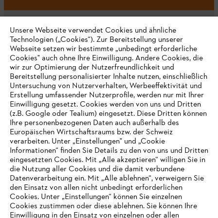
Unsere Webseite verwendet Cookies und ähnliche
Technologien („Cookies“). Zur Bereitstellung unserer
Webseite setzen wir bestimmte „unbedingt erforderliche
Unternehmen
Cookies" auch ohne Ihre Einwilligung. Andere Cookies, die
wir zur Optimierung der Nutzerfreundlichkeit und
Bereitstellung personalisierter Inhalte nutzen, einschließlich
Untersuchung von Nutzerverhalten, Werbeeffektivität und
Erstellung umfassender Nutzerprofile, werden nur mit Ihrer
Häufig gestellte Fragen
Einwilligung gesetzt. Cookies werden von uns und Dritten
(z.B. Google oder Tealium) eingesetzt. Diese Dritten können
Ihre personenbezogenen Daten auch außerhalb des
Europäischen Wirtschaftsraums bzw. der Schweiz
Support
verarbeiten. Unter „Einstellungen" und „Cookie
Informationen“ finden Sie Details zu den von uns und Dritten
eingesetzten Cookies. Mit „Alle akzeptieren“ willigen Sie in
die Nutzung aller Cookies und die damit verbundene
IHR BROWSER WIRD NICHT
Datenverarbeitung ein. Mit „Alle ablehnen“, verweigern Sie
den Einsatz von allen nicht unbedingt erforderlichen
UNTERSTÜTZT
Datenschutz
Impressum
Cookies
Cookies. Unter „Einstellungen“ können Sie einzelnen
Cookies zustimmen oder diese ablehnen. Sie können Ihre
Einwilligung in den Einsatz von einzelnen oder allen
Rechtliche Informationen