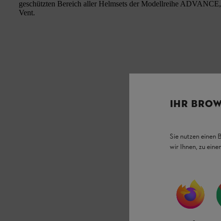
geschützten Bereich aller Helmsets der Modellreihe ADVAN
Vent.
IHR BROW
Sie nutzen einen 
wir Ihnen, zu ein