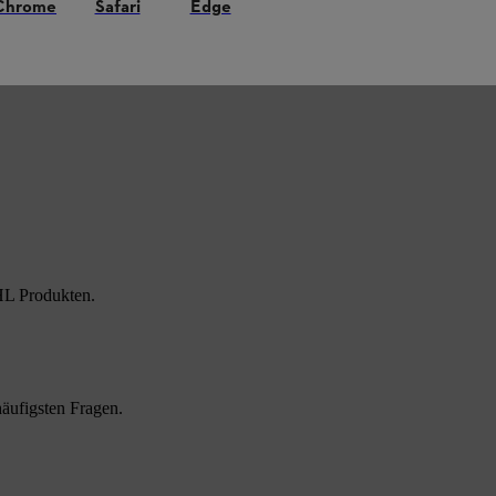
Chrome
Safari
Edge
HL Produkten.
äufigsten Fragen.