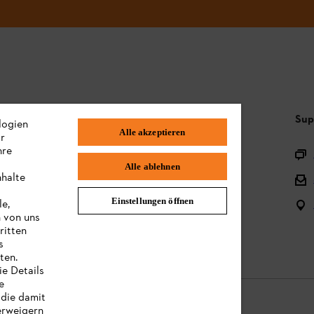
Häufig gestellte Fragen
Sup
logien
Alle akzeptieren
ir
hre
Sortiment
Alle ablehnen
nhalte
Batterien und elektrische Geräte
Einstellungen öffnen
le,
Bedienungsanleitungen
n von uns
ritten
s
ten.
ie Details
e
 die damit
erweigern