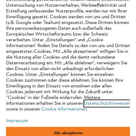
Untersuchung von Nutzerverhalten, Werbeeffektivität und
Erstellung umfassender Nutzerprofile, werden nur mit Ihrer
Häufig gestellte Fragen
Einwilligung gesetzt. Cookies werden von uns und Dritten
(z.B. Google oder Tealium) eingesetzt. Diese Dritten können
Ihre personenbezogenen Daten auch außerhalb des
Europäischen Wirtschaftsraums bzw. der Schweiz
Support
verarbeiten. Unter „Einstellungen" und „Cookie
Informationen“ finden Sie Details zu den von uns und Dritten
eingesetzten Cookies. Mit „Alle akzeptieren“ willigen Sie in
die Nutzung aller Cookies und die damit verbundene
IHR BROWSER WIRD NICHT
Datenverarbeitung ein. Mit „Alle ablehnen“, verweigern Sie
den Einsatz von allen nicht unbedingt erforderlichen
UNTERSTÜTZT
Datenschutz
Impressum
Cookies
Cookies. Unter „Einstellungen“ können Sie einzelnen
Cookies zustimmen oder diese ablehnen. Sie können Ihre
Einwilligung in den Einsatz von einzelnen oder allen
Rechtliche Informationen
Sie nutzen einen Browser, den wir noch nicht unterstützen. Für
Cookies jederzeit mit Wirkung für die Zukunft unter
eine optimale Nutzung unserer Seite empfehlen wir Ihnen, zu
“Cookies“ in der Fußzeile widerrufen. Weitere
Informationen erhalten Sie in unseren
einem der folgenden Browser zu wechseln:
Datenschutzhinweisen
STIHL VERTRIEBS AG, 8617 Mönchaltorf
sowie in unseren
Cookie Informationen
.
Impressum
Firefox
Chrome
Alle akzeptieren