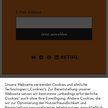
E-Mail-Adresse
Jetzt anmelden
#STIHL
Unsere Webseite verwendet Cookies und ähnliche
Technologien („Cookies“). Zur Bereitstellung unserer
Webseite setzen wir bestimmte „unbedingt erforderliche
Unternehmen
Cookies" auch ohne Ihre Einwilligung. Andere Cookies, die
wir zur Optimierung der Nutzerfreundlichkeit und
Bereitstellung personalisierter Inhalte nutzen, einschließlich