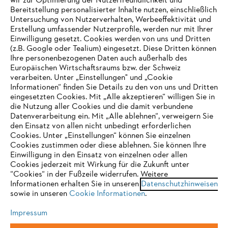
wir zur Optimierung der Nutzerfreundlichkeit und
Bereitstellung personalisierter Inhalte nutzen, einschließlich
Untersuchung von Nutzerverhalten, Werbeeffektivität und
Erstellung umfassender Nutzerprofile, werden nur mit Ihrer
Häufig gestellte Fragen
Einwilligung gesetzt. Cookies werden von uns und Dritten
(z.B. Google oder Tealium) eingesetzt. Diese Dritten können
Ihre personenbezogenen Daten auch außerhalb des
Europäischen Wirtschaftsraums bzw. der Schweiz
Support
verarbeiten. Unter „Einstellungen" und „Cookie
Informationen“ finden Sie Details zu den von uns und Dritten
eingesetzten Cookies. Mit „Alle akzeptieren“ willigen Sie in
die Nutzung aller Cookies und die damit verbundene
IHR BROWSER WIRD NICHT
Datenverarbeitung ein. Mit „Alle ablehnen“, verweigern Sie
den Einsatz von allen nicht unbedingt erforderlichen
UNTERSTÜTZT
Datenschutz
Impressum
Cookies
Cookies. Unter „Einstellungen“ können Sie einzelnen
Cookies zustimmen oder diese ablehnen. Sie können Ihre
Einwilligung in den Einsatz von einzelnen oder allen
Rechtliche Informationen
Sie nutzen einen Browser, den wir noch nicht unterstützen. Für
Cookies jederzeit mit Wirkung für die Zukunft unter
eine optimale Nutzung unserer Seite empfehlen wir Ihnen, zu
“Cookies“ in der Fußzeile widerrufen. Weitere
Informationen erhalten Sie in unseren
einem der folgenden Browser zu wechseln:
Datenschutzhinweisen
STIHL VERTRIEBS AG, 8617 Mönchaltorf
sowie in unseren
Cookie Informationen
.
Impressum
Firefox
Chrome