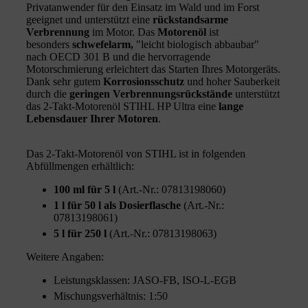
Privatanwender für den Einsatz im Wald und im Forst
geeignet und unterstützt eine
rückstandsarme
Verbrennung
im Motor. Das
Motorenöl
ist
besonders
schwefelarm,
"leicht biologisch abbaubar"
nach OECD 301 B und die hervorragende
Motorschmierung erleichtert das Starten Ihres Motorgeräts.
Dank sehr gutem
Korrosionsschutz
und hoher Sauberkeit
durch die
geringen Verbrennungsrückstände
unterstützt
das 2-Takt-Motorenöl STIHL HP Ultra eine
lange
Lebensdauer Ihrer Motoren
.
Das 2-Takt-Motorenöl von STIHL ist in folgenden
Abfüllmengen erhältlich:
100 ml für 5 l
(Art.-Nr.: 07813198060)
1 l für 50 l als Dosierflasche
(Art.-Nr.:
07813198061)
5 l für 250 l
(Art.-Nr.: 07813198063)
Weitere Angaben:
Leistungsklassen: JASO-FB, ISO-L-EGB
Mischungsverhältnis: 1:50