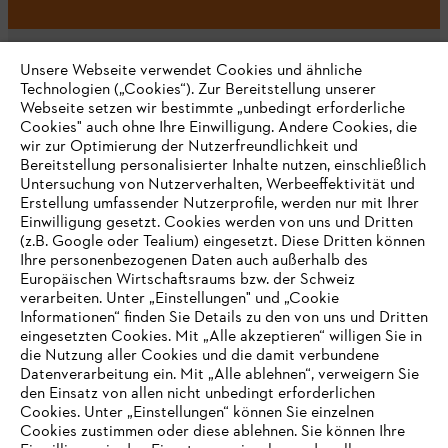
Unsere Webseite verwendet Cookies und ähnliche
Technologien („Cookies“). Zur Bereitstellung unserer
Webseite setzen wir bestimmte „unbedingt erforderliche
Unternehmen
Cookies" auch ohne Ihre Einwilligung. Andere Cookies, die
wir zur Optimierung der Nutzerfreundlichkeit und
Bereitstellung personalisierter Inhalte nutzen, einschließlich
Untersuchung von Nutzerverhalten, Werbeeffektivität und
Erstellung umfassender Nutzerprofile, werden nur mit Ihrer
Häufig gestellte Fragen
Einwilligung gesetzt. Cookies werden von uns und Dritten
(z.B. Google oder Tealium) eingesetzt. Diese Dritten können
Ihre personenbezogenen Daten auch außerhalb des
Europäischen Wirtschaftsraums bzw. der Schweiz
Support
verarbeiten. Unter „Einstellungen" und „Cookie
Informationen“ finden Sie Details zu den von uns und Dritten
eingesetzten Cookies. Mit „Alle akzeptieren“ willigen Sie in
die Nutzung aller Cookies und die damit verbundene
IHR BROWSER WIRD NICHT
Datenverarbeitung ein. Mit „Alle ablehnen“, verweigern Sie
den Einsatz von allen nicht unbedingt erforderlichen
UNTERSTÜTZT
Datenschutz
Impressum
Cookies
Cookies. Unter „Einstellungen“ können Sie einzelnen
Cookies zustimmen oder diese ablehnen. Sie können Ihre