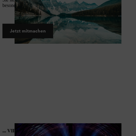
besondere Eindrücke fernab des Alltags.
Jetzt mitmachen
... VIP-Tickets für STIHL TIMBERSPORTS® 2026