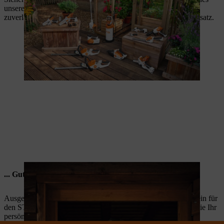
unserer leistungsstarken Geräte zu gewinnen. Entwickelt für
zuverlässige Arbeit, hohe Langlebigkeit und den täglichen Einsatz.
... Gutscheine für den STIHL Markenshop
Ausgerüstet für jedes Abenteuer. Gewinnen Sie einen Gutschein für
den STIHL Markenshop im Wert von 100 CHF und wählen Sie Ihr
persönliches Lieblingsprodukt aus dem Sortiment.