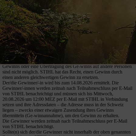
Das Gewinnspiel beginnt am Montag, den 01.06.2026 und endet am
Donnerstag, den 30.07.2026.
Die Reise findet zwischen dem 02.10.2026 und dem
09.10.2026 statt.
Die Reise ist für zwei Personen und führt für eine Woche nach
Norwegen inklusive Flug. Gemeinsam mit sechs weiteren
Gewinnerinnen und Gewinnern erleben Sie während acht Tagen
eine abwechslungsreiche Rundreise durch das Land. Freuen Sie sich
auf eindrucksvolle Natur, bekannte Sehenswürdigkeiten und viele
besondere Eindrücke.
Die Gewinne sind nicht verhandelbar oder austauschbar. Ein
Umtausch, eine Selbst-abholung sowie eine Barauszahlung des
Gewinns oder eine Übertragung des Ge-winns auf andere Personen
sind nicht möglich. STIHL hat das Recht, einen Gewinn durch
einen anderen gleichwertigen Gewinn zu ersetzen.
Der/die Gewinner/-in wird bis zum 14.08.2026 ermittelt. Die
Gewinner/-innen werden zeitnah nach Teilnahmeschluss per E-Mail
von STIHL benachrichtigt und müssen sich bis Mittwoch,
20.08.2026 um 12:00 MEZ per E-Mail mit STIHL in Verbindung
setzen und ihre Adressdaten – die Adresse muss in der Schweiz
liegen – zwecks einer etwaigen Zusendung ihres Gewinns
übermitteln (Ge-winnannahme), um den Gewinn zu erhalten.
Die Gewinner werden zeitnah nach Teilnahmeschluss per E-Mail
von STIHL benachrichtigt.
Sollte(n) sich der/die Gewinner nicht innerhalb der oben genannten