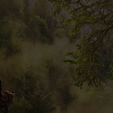
EIN GEMEINSAM AUFGEBAUTES ERBE
Seit 100 Jahren unterstützt STIHL alle, die mit der Natur arbeiten –
mit zuverlässigen Geräten, fundiertem Know-how und ständigen
Innovationen. Feiern Sie mit uns ein Jahrhundert STIHL mit
exklusiven Jubiläumsangeboten, limitierten Editionen und
spannenden Giveaways.
Jetzt entdecken
FAQ
Die Teilnahme an diesem Gewinnspiel ist nur über das MY STIHL
Webportal möglich. Teilnahmeberechtigt sind Personen, die zum
Zeitpunkt der Teilnahme mindestens 18 Jahre alt sind und einen
gemeldeten Wohnsitz in der Schweiz haben.