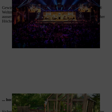
Gewinnen Sie VIP-Tickets für die STIHL TIMBERSPORTS®
Weltmeisterschaft 2026 in Stuttgart und erleben Sie ein
aussergewöhnliches Jubiläumsevent voller Action
und sportlicher
Höchstleistungen.
... hochwertiges STIHL Gerät
Sichern Sie sich bewährte STIHL Qualität und die Chance, eines