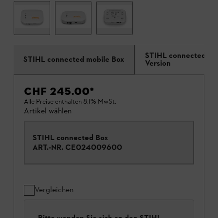
STIHL connected Box
STIHL connected mobile Box
Version
CHF 245.00
*
Alle Preise enthalten 8.1% MwSt.
Artikel wählen
STIHL connected Box
ART.-NR.
CE024009600
Vergleichen
Bitte wenden Sie sich an den STIHL