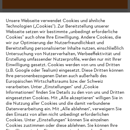
Unsere Webseite verwendet Cookies und ähnliche
Technologien („Cookies“). Zur Bereitstellung unserer
Webseite setzen wir bestimmte „unbedingt erforderliche
Unternehmen
Cookies" auch ohne Ihre Einwilligung. Andere Cookies, die
wir zur Optimierung der Nutzerfreundlichkeit und
Bereitstellung personalisierter Inhalte nutzen, einschließlich
Untersuchung von Nutzerverhalten, Werbeeffektivität und
Erstellung umfassender Nutzerprofile, werden nur mit Ihrer
Häufig gestellte Fragen
Einwilligung gesetzt. Cookies werden von uns und Dritten
(z.B. Google oder Tealium) eingesetzt. Diese Dritten können
Ihre personenbezogenen Daten auch außerhalb des
Europäischen Wirtschaftsraums bzw. der Schweiz
Support
verarbeiten. Unter „Einstellungen" und „Cookie
Informationen“ finden Sie Details zu den von uns und Dritten
eingesetzten Cookies. Mit „Alle akzeptieren“ willigen Sie in
die Nutzung aller Cookies und die damit verbundene
IHR BROWSER WIRD NICHT
Datenverarbeitung ein. Mit „Alle ablehnen“, verweigern Sie
den Einsatz von allen nicht unbedingt erforderlichen
UNTERSTÜTZT
Datenschutz
Impressum
Cookies
Cookies. Unter „Einstellungen“ können Sie einzelnen
Cookies zustimmen oder diese ablehnen. Sie können Ihre