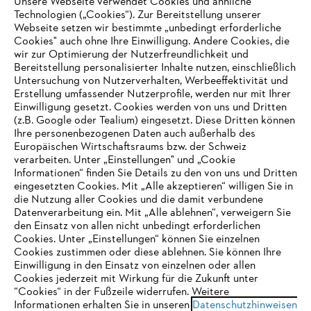
Unsere Webseite verwendet Cookies und ähnliche
Technologien („Cookies“). Zur Bereitstellung unserer
Webseite setzen wir bestimmte „unbedingt erforderliche
Unternehmen
Cookies" auch ohne Ihre Einwilligung. Andere Cookies, die
wir zur Optimierung der Nutzerfreundlichkeit und
Bereitstellung personalisierter Inhalte nutzen, einschließlich
Untersuchung von Nutzerverhalten, Werbeeffektivität und
Erstellung umfassender Nutzerprofile, werden nur mit Ihrer
Häufig gestellte Fragen
Einwilligung gesetzt. Cookies werden von uns und Dritten
(z.B. Google oder Tealium) eingesetzt. Diese Dritten können
Ihre personenbezogenen Daten auch außerhalb des
Europäischen Wirtschaftsraums bzw. der Schweiz
Support
verarbeiten. Unter „Einstellungen" und „Cookie
Informationen“ finden Sie Details zu den von uns und Dritten
eingesetzten Cookies. Mit „Alle akzeptieren“ willigen Sie in
die Nutzung aller Cookies und die damit verbundene
IHR BROWSER WIRD NICHT
Datenverarbeitung ein. Mit „Alle ablehnen“, verweigern Sie
den Einsatz von allen nicht unbedingt erforderlichen
UNTERSTÜTZT
Datenschutz
Impressum
Cookies
Cookies. Unter „Einstellungen“ können Sie einzelnen
Cookies zustimmen oder diese ablehnen. Sie können Ihre
Einwilligung in den Einsatz von einzelnen oder allen
Rechtliche Informationen
Sie nutzen einen Browser, den wir noch nicht unterstützen. Für
Cookies jederzeit mit Wirkung für die Zukunft unter
eine optimale Nutzung unserer Seite empfehlen wir Ihnen, zu
“Cookies“ in der Fußzeile widerrufen. Weitere
Informationen erhalten Sie in unseren
einem der folgenden Browser zu wechseln:
Datenschutzhinweisen