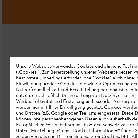
Unternehmen
Unsere Webseite verwendet Cookies und ähnliche Techno
(„Cookies“). Zur Bereitstellung unserer Webseite setzen w
bestimmte „unbedingt erforderliche Cookies" auch ohne I
Über uns
Einwilligung. Andere Cookies, die wir zur Optimierung der
Nutzerfreundlichkeit und Bereitstellung personalisierter I
Katalog
nutzen, einschließlich Untersuchung von Nutzerverhalten,
Werbeeffektivität und Erstellung umfassender Nutzerprofi
Informationen für Lieferanten
werden nur mit Ihrer Einwilligung gesetzt. Cookies werde
STIHL Hinweisgebersystem
und Dritten (z.B. Google oder Tealium) eingesetzt. Diese D
können Ihre personenbezogenen Daten auch außerhalb de
Europäischen Wirtschaftsraums bzw. der Schweiz verarbei
Unter „Einstellungen" und „Cookie Informationen“ finden S
zu den von uns und Dritten eingesetzten Cookies. Mit „All