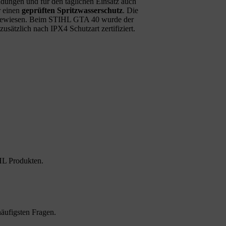
dungen und für den täglichen Einsatz auch
r einen
geprüften Spritzwasserschutz
. Die
chgewiesen. Beim STIHL GTA 40 wurde der
usätzlich nach IPX4 Schutzart zertifiziert.
HL Produkten.
äufigsten Fragen.