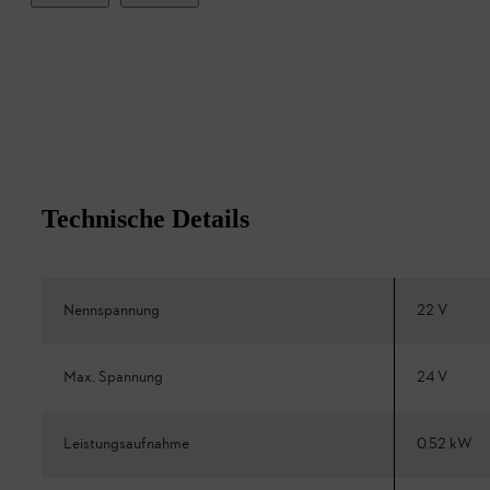
Technische Details
Nennspannung
22 V
Max. Spannung
24 V
Leistungsaufnahme
0.52 kW