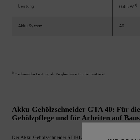
1
)
Leistung
0.41 kW
Akku-System
AS
1
)
Mechanische Leistung als Vergleichswert zu Benzin-Gerät
Akku-Gehölzschneider GTA 40: Für die
Gehölzpflege und für Arbeiten auf Baus
Der Akku-Gehölzschneider STIHL GTA 40 arbeitet mit 2 Lith