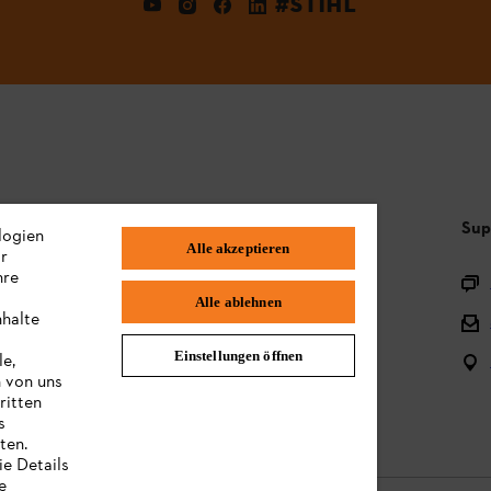
#STIHL
Häufig gestellte Fragen
Sup
logien
Alle akzeptieren
ir
hre
Sortiment
Alle ablehnen
nhalte
Batterien und elektrische Geräte
Einstellungen öffnen
le,
Bedienungsanleitungen
n von uns
ritten
s
ten.
ie Details
e