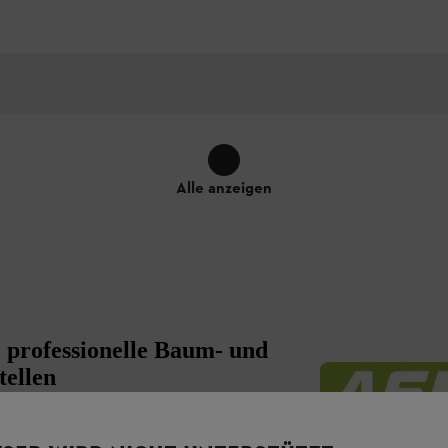
Alle anzeigen
 professionelle Baum- und
tellen
ium-Ionen-Akkus aus dem STIHL AS-