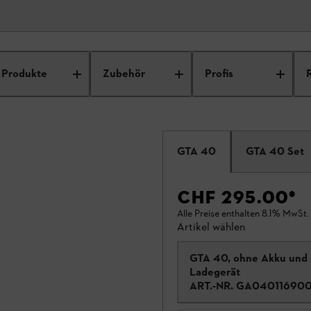
gen
Produkte
Zubehör
Profis
GTA 40
GTA 40 Set
CHF 295.00
*
Alle Preise enthalten 8.1% MwSt.
Artikel wählen
GTA 40, ohne Akku und
Ladegerät
ART.-NR.
GA04011690