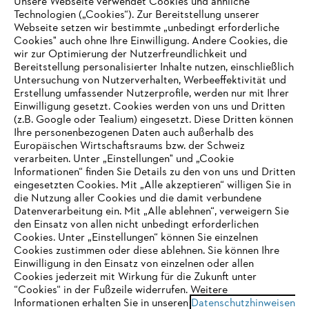
Unsere Webseite verwendet Cookies und ähnliche
Technologien („Cookies“). Zur Bereitstellung unserer
Webseite setzen wir bestimmte „unbedingt erforderliche
Unternehmen
Cookies" auch ohne Ihre Einwilligung. Andere Cookies, die
wir zur Optimierung der Nutzerfreundlichkeit und
Bereitstellung personalisierter Inhalte nutzen, einschließlich
Untersuchung von Nutzerverhalten, Werbeeffektivität und
Erstellung umfassender Nutzerprofile, werden nur mit Ihrer
Häufig gestellte Fragen
Einwilligung gesetzt. Cookies werden von uns und Dritten
(z.B. Google oder Tealium) eingesetzt. Diese Dritten können
Ihre personenbezogenen Daten auch außerhalb des
Europäischen Wirtschaftsraums bzw. der Schweiz
Support
verarbeiten. Unter „Einstellungen" und „Cookie
Informationen“ finden Sie Details zu den von uns und Dritten
eingesetzten Cookies. Mit „Alle akzeptieren“ willigen Sie in
die Nutzung aller Cookies und die damit verbundene
IHR BROWSER WIRD NICHT
Datenverarbeitung ein. Mit „Alle ablehnen“, verweigern Sie
den Einsatz von allen nicht unbedingt erforderlichen
UNTERSTÜTZT
Datenschutz
Impressum
Cookies
Cookies. Unter „Einstellungen“ können Sie einzelnen
Cookies zustimmen oder diese ablehnen. Sie können Ihre
Einwilligung in den Einsatz von einzelnen oder allen
Rechtliche Informationen
Sie nutzen einen Browser, den wir noch nicht unterstützen. Für
Cookies jederzeit mit Wirkung für die Zukunft unter
eine optimale Nutzung unserer Seite empfehlen wir Ihnen, zu
“Cookies“ in der Fußzeile widerrufen. Weitere
Informationen erhalten Sie in unseren
einem der folgenden Browser zu wechseln:
Datenschutzhinweisen