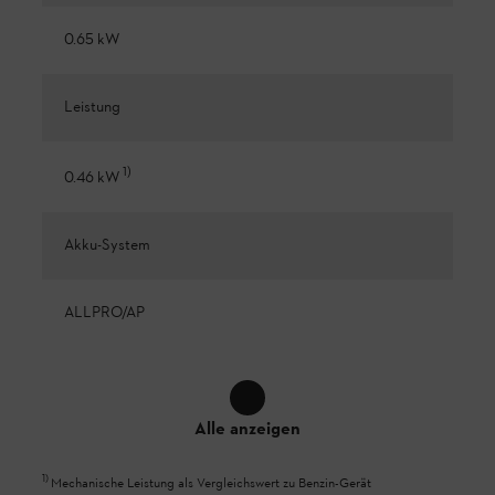
0.65 kW
Leistung
1
)
0.46 kW
Akku-System
ALLPRO/AP
Alle anzeigen
1
)
Mechanische Leistung als Vergleichswert zu Benzin-Gerät