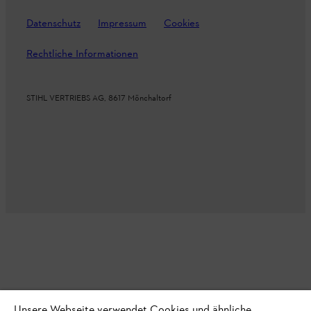
Datenschutz
Impressum
Cookies
Rechtliche Informationen
STIHL VERTRIEBS AG, 8617 Mönchaltorf
Unsere Webseite verwendet Cookies und ähnliche