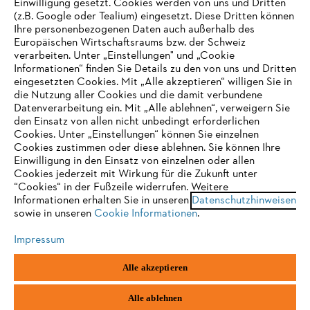
Einwilligung gesetzt. Cookies werden von uns und Dritten
(z.B. Google oder Tealium) eingesetzt. Diese Dritten können
Ihre personenbezogenen Daten auch außerhalb des
Europäischen Wirtschaftsraums bzw. der Schweiz
Support
verarbeiten. Unter „Einstellungen" und „Cookie
Informationen“ finden Sie Details zu den von uns und Dritten
eingesetzten Cookies. Mit „Alle akzeptieren“ willigen Sie in
die Nutzung aller Cookies und die damit verbundene
IHR BROWSER WIRD NICHT
Datenverarbeitung ein. Mit „Alle ablehnen“, verweigern Sie
den Einsatz von allen nicht unbedingt erforderlichen
UNTERSTÜTZT
Datenschutz
Impressum
Cookies
Cookies. Unter „Einstellungen“ können Sie einzelnen
Cookies zustimmen oder diese ablehnen. Sie können Ihre
Einwilligung in den Einsatz von einzelnen oder allen
Rechtliche Informationen
Sie nutzen einen Browser, den wir noch nicht unterstützen. Für
Cookies jederzeit mit Wirkung für die Zukunft unter
eine optimale Nutzung unserer Seite empfehlen wir Ihnen, zu
“Cookies“ in der Fußzeile widerrufen. Weitere
Informationen erhalten Sie in unseren
einem der folgenden Browser zu wechseln:
Datenschutzhinweisen
STIHL VERTRIEBS AG, 8617 Mönchaltorf
sowie in unseren
Cookie Informationen
.
Impressum
Firefox
Chrome
Alle akzeptieren
Safari
Edge
Alle ablehnen