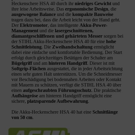
Heckenschere HSA 40 durch ihr
niedriges Gewicht
und
ihre leise Arbeitsweise. Das
ergonomische Design
, die
ausgewogene Balance
und die
kompakte Bauweise
tragen dazu bei, dass die Arbeit leicht von der Hand geht.
Der
Elektromotor
, das intelligente
Akku-Power-
Management
und die
lasergeschnittenen,
diamantgeschliffenen und gehärteten Messer
sorgen bei
der STIHL Akku-Heckenschere HSA 40 für eine
hohe
Schnittleistung
. Die
Zweihandschaltung
ermöglicht
dabei eine einfache und komfortable Bedienung. Der Start
erfolgt durch gleichzeitiges Betätigen der Schalter am
Bügelgriff
und am
hinteren Handgriff
. Dieser ist mit
Softgrip-Flächen
ausgestattet, die in jeder Arbeitsrichtung
einen sehr guten Halt unterstützen. Um die Schneidmesser
vor Beschädigung bei bodennahen Arbeiten oder Kontakt
mit Mauern zu schützen, verfügt die STIHL HSA 40 über
einen
aufgeschraubten Führungsschutz
. Die praktische
Aufhängeöse
am hinteren Handgriff ermöglicht eine
sichere,
platzsparende Aufbewahrung
.
Die Akku-Heckenschere HSA 40 hat eine
Schnittlänge
von 50 cm
.