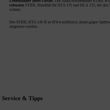
Lebensdauer Ihres Geräts
. Der Akku-Hochentaster STIHL HTA
robusten
STIHL Standfuß für HTA 135 und HLA 135, der das 
schützt.
Der STIHL HTA 140 B ist IPX4-zertifiziert, damit gegen Spritz
eingesetzt werden.
Service & Tipps