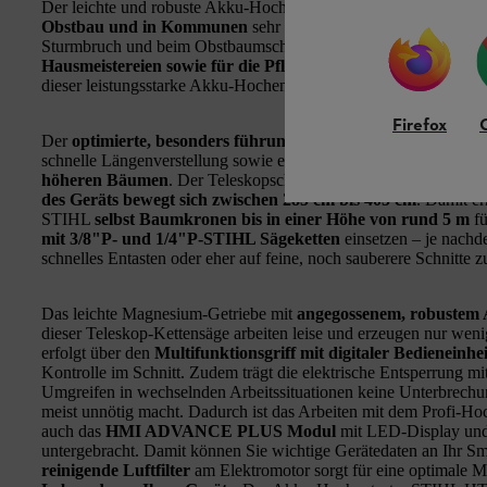
Der leichte und robuste Akku-Hochentaster STIHL HTA 140 B u
Obstbau und in Kommunen
sehr effizient beim Entasten von
Sturmbruch und beim Obstbaumschnitt. Auch für
landwirtschaft
Hausmeistereien sowie für die Pflege von privaten Gärten
dieser leistungsstarke Akku-Hochentaster gut geeignet.
Firefox
Der
optimierte, besonders führungssteife Profi-Teleskopschaf
schnelle Längenverstellung sowie ein exaktes Ansetzen und som
höheren Bäumen
. Der Teleskopschaft lässt sich bis zu einer 
des Geräts bewegt sich zwischen 285 cm bis 405 cm
. Damit er
STIHL
selbst Baumkronen bis in einer Höhe von rund 5 m
fü
mit 3/8"P- und 1/4"P-STIHL Sägeketten
einsetzen – je nachde
schnelles Entasten oder eher auf feine, noch sauberere Schnitte 
Das leichte Magnesium-Getriebe mit
angegossenem, robustem
dieser Teleskop-Kettensäge arbeiten leise und erzeugen nur weni
erfolgt über den
Multifunktionsgriff mit digitaler Bedieneinhei
Kontrolle im Schnitt. Zudem trägt die elektrische Entsperrung mi
Umgreifen in wechselnden Arbeitssituationen keine Unterbrechung
meist unnötig macht. Dadurch ist das Arbeiten mit dem Profi-Hoc
auch das
HMI ADVANCE PLUS Modul
mit LED-Display und
untergebracht. Damit können Sie wichtige Gerätedaten an Ihr Sm
reinigende Luftfilter
am Elektromotor sorgt für eine optimale 