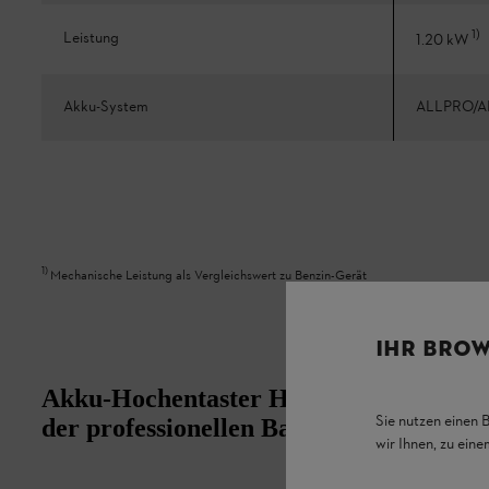
1
)
Leistung
1.20 kW
Akku-System
ALLPRO/A
1
)
Mechanische Leistung als Vergleichswert zu Benzin-Gerät
IHR BROW
Akku-Hochentaster HTA 140 B: Leistung
Sie nutzen einen 
der professionellen Baumpflege und im
wir Ihnen, zu ein