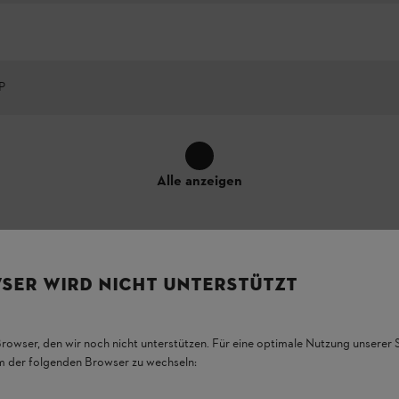
P
Alle anzeigen
SER WIRD NICHT UNTERSTÜTZT
sstark für mehr Effizienz in
Browser, den wir noch nicht unterstützen. Für eine optimale Nutzung unserer
 Obstbau
em der folgenden Browser zu wechseln: