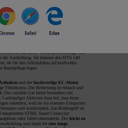
nterstützt
Profis in der Baumpflege, im
 Bäumen, beim Entfernen von Totholz und
liche Betriebe, Kleinbetriebe wie
 und Grundstücken mit hohen Bäumen
ist
Chrome
Safari
Edge
t
des STIHL HTA 140 B ermöglicht eine
it den
präzisen Schnitt von Ästen auch an
Länge von 405 cm ausfahren, die
Gesamtlänge
reichen Sie mit dieser Teleskop-Kettensäge von
r die Auslichtung. Sie können den HTA 140
m, ob Sie den Arbeitsfokus auf kraftvolles
zur Baumpflege legen.
 Asthaken
und der
hochwertige EC-Motor
ge Vibrationen. Die Bedienung ist einfach und
t
. Das variable Gas bietet besonders viel
t 5-sekündiger Aktivzeit dazu bei, dass beim
en entstehen, weil sie ein erneutes Entsperren
hentaster sehr komfortabel. Am Bediengriff ist
 integriertem STIHL Smart Connector
artphone oder Tablet übermitteln. Der
leicht zu
Motorkühlung und damit für
eine lange