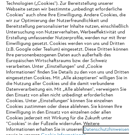
Technologien („Cookies“). Zur Bereitstellung unserer
Webseite setzen wir bestimmte „unbedingt erforderliche
Cookies" auch ohne Ihre Einwilligung. Andere Cookies, die
wir zur Optimierung der Nutzerfreundlichkeit und
Bereitstellung personalisierter Inhalte nutzen, einschließlich
Untersuchung von Nutzerverhalten, Werbeeffektivität und
Erstellung umfassender Nutzerprofile, werden nur mit Ihrer
Einwilligung gesetzt. Cookies werden von uns und Dritten
(z.B. Google oder Tealium) eingesetzt. Diese Dritten können
Ihre personenbezogenen Daten auch außerhalb des
Europäischen Wirtschaftsraums bzw. der Schweiz
verarbeiten. Unter „Einstellungen" und „Cookie
Informationen“ finden Sie Details zu den von uns und Dritten
eingesetzten Cookies. Mit „Alle akzeptieren“ willigen Sie in
die Nutzung aller Cookies und die damit verbundene
IHR BROWSER WIRD NICHT
Datenverarbeitung ein. Mit „Alle ablehnen“, verweigern Sie
den Einsatz von allen nicht unbedingt erforderlichen
UNTERSTÜTZT
Cookies. Unter „Einstellungen“ können Sie einzelnen
Cookies zustimmen oder diese ablehnen. Sie können Ihre
Einwilligung in den Einsatz von einzelnen oder allen
Sie nutzen einen Browser, den wir noch nicht unterstützen. Für
Cookies jederzeit mit Wirkung für die Zukunft unter
eine optimale Nutzung unserer Seite empfehlen wir Ihnen, zu
“Cookies“ in der Fußzeile widerrufen. Weitere
Informationen erhalten Sie in unseren
einem der folgenden Browser zu wechseln:
Datenschutzhinweisen