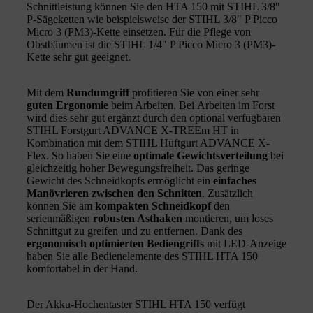
Schnittleistung können Sie den HTA 150 mit STIHL 3/8"
P-Sägeketten wie beispielsweise der STIHL 3/8" P Picco
Micro 3 (PM3)-Kette einsetzen. Für die Pflege von
Obstbäumen ist die STIHL 1/4" P Picco Micro 3 (PM3)-
Kette sehr gut geeignet.
Mit dem
Rundumgriff
profitieren Sie von einer sehr
guten Ergonomie
beim Arbeiten. Bei Arbeiten im Forst
wird dies sehr gut ergänzt durch den optional verfügbaren
STIHL Forstgurt ADVANCE X-TREEm HT in
Kombination mit dem STIHL Hüftgurt ADVANCE X-
Flex. So haben Sie eine
optimale Gewichtsverteilung
bei
gleichzeitig hoher Bewegungsfreiheit. Das geringe
Gewicht des Schneidkopfs ermöglicht ein
einfaches
Manövrieren zwischen den Schnitten
. Zusätzlich
können Sie am
kompakten Schneidkopf
den
serienmäßigen
robusten Asthaken
montieren, um loses
Schnittgut zu greifen und zu entfernen. Dank des
ergonomisch optimierten Bediengriffs
mit LED-Anzeige
haben Sie alle Bedienelemente des STIHL HTA 150
komfortabel in der Hand.
Der Akku-Hochentaster STIHL HTA 150 verfügt