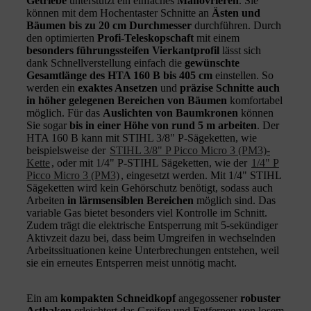
Getriebe
unterstützt ein einfaches
Manövrieren
. Sie
können mit dem Hochentaster Schnitte an
Ästen und
Bäumen bis zu 20 cm Durchmesser
durchführen. Durch
den optimierten
Profi-Teleskopschaft
mit einem
besonders führungssteifen Vierkantprofil
lässt sich
dank Schnellverstellung einfach die
gewünschte
Gesamtlänge des HTA 160 B bis 405 cm
einstellen. So
werden ein
exaktes Ansetzen
und
präzise Schnitte auch
in höher gelegenen Bereichen von Bäumen
komfortabel
möglich. Für das
Auslichten von Baumkronen
können
Sie sogar
bis in einer Höhe von rund 5 m arbeiten
. Der
HTA 160 B kann mit STIHL 3/8" P-Sägeketten, wie
beispielsweise der
STIHL 3/8" P Picco Micro 3 (PM3)-
Kette
, oder mit 1/4" P-STIHL Sägeketten, wie der
1/4" P
Picco Micro 3 (PM3)
, eingesetzt werden. Mit 1/4" STIHL
Sägeketten wird kein Gehörschutz benötigt, sodass auch
Arbeiten
in lärmsensiblen Bereichen
möglich sind. Das
variable Gas bietet besonders viel Kontrolle im Schnitt.
Zudem trägt die elektrische Entsperrung mit 5-sekündiger
Aktivzeit dazu bei, dass beim Umgreifen in wechselnden
Arbeitssituationen keine Unterbrechungen entstehen, weil
sie ein erneutes Entsperren meist unnötig macht.
Ein am
kompakten Schneidkopf
angegossener
robuster
Asthaken
erleichtert das Greifen und Entfernen von losem