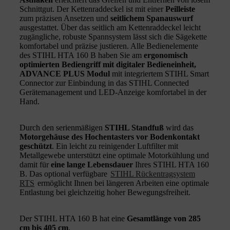
Schnittgut. Der Kettenraddeckel ist mit einer
Peilleiste
zum präzisen Ansetzen und
seitlichem Spanauswurf
ausgestattet. Über das seitlich am Kettenraddeckel leicht
zugängliche, robuste Spannsystem lässt sich die Sägekette
komfortabel und präzise justieren. Alle Bedienelemente
des STIHL HTA 160 B haben Sie am
ergonomisch
optimierten Bediengriff mit digitaler Bedieneinheit,
ADVANCE PLUS Modul
mit integriertem STIHL Smart
Connector zur Einbindung in das STIHL Connected
Gerätemanagement und LED-Anzeige komfortabel in der
Hand.
Durch den serienmäßigen
STIHL Standfuß
wird das
Motorgehäuse des Hochentasters vor Bodenkontakt
geschützt
. Ein leicht zu reinigender Luftfilter mit
Metallgewebe unterstützt eine optimale Motorkühlung und
damit für
eine lange Lebensdauer
Ihres STIHL HTA 160
B. Das optional verfügbare
STIHL Rückentragsystem
RTS
ermöglicht Ihnen bei längeren Arbeiten eine optimale
Entlastung bei gleichzeitig hoher Bewegungsfreiheit.
Der STIHL HTA 160 B hat eine
Gesamtlänge von 285
cm bis 405 cm
.