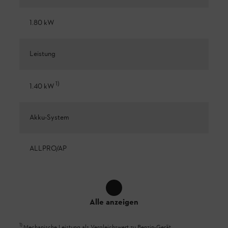
1.80 kW
Leistung
1
)
1.40 kW
Akku-System
ALLPRO/AP
Alle anzeigen
1
)
Mechanische Leistung als Vergleichswert zu Benzin-Gerät