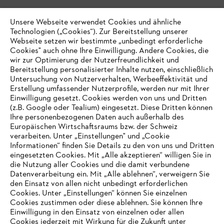
Unsere Webseite verwendet Cookies und ähnliche
Technologien („Cookies“). Zur Bereitstellung unserer
Webseite setzen wir bestimmte „unbedingt erforderliche
Cookies" auch ohne Ihre Einwilligung. Andere Cookies, die
wir zur Optimierung der Nutzerfreundlichkeit und
Bereitstellung personalisierter Inhalte nutzen, einschließlich
Untersuchung von Nutzerverhalten, Werbeeffektivität und
Erstellung umfassender Nutzerprofile, werden nur mit Ihrer
Einwilligung gesetzt. Cookies werden von uns und Dritten
(z.B. Google oder Tealium) eingesetzt. Diese Dritten können
Ihre personenbezogenen Daten auch außerhalb des
Europäischen Wirtschaftsraums bzw. der Schweiz
verarbeiten. Unter „Einstellungen" und „Cookie
Informationen“ finden Sie Details zu den von uns und Dritten
eingesetzten Cookies. Mit „Alle akzeptieren“ willigen Sie in
die Nutzung aller Cookies und die damit verbundene
IHR BROWSER WIRD NICHT
Datenverarbeitung ein. Mit „Alle ablehnen“, verweigern Sie
den Einsatz von allen nicht unbedingt erforderlichen
UNTERSTÜTZT
Cookies. Unter „Einstellungen“ können Sie einzelnen
Cookies zustimmen oder diese ablehnen. Sie können Ihre
Einwilligung in den Einsatz von einzelnen oder allen
Sie nutzen einen Browser, den wir noch nicht unterstützen. Für
Cookies jederzeit mit Wirkung für die Zukunft unter