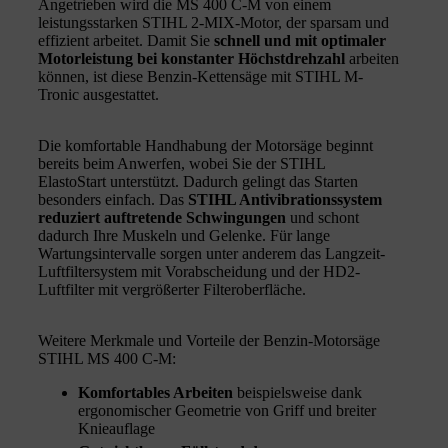
Angetrieben wird die MS 400 C-M von einem
leistungsstarken STIHL 2-MIX-Motor, der sparsam und
effizient arbeitet. Damit Sie
schnell und mit optimaler
Motorleistung bei konstanter Höchstdrehzahl
arbeiten
können, ist diese Benzin-Kettensäge mit STIHL M-
Tronic ausgestattet.
Die komfortable Handhabung der Motorsäge beginnt
bereits beim Anwerfen, wobei Sie der STIHL
ElastoStart unterstützt. Dadurch gelingt das Starten
besonders einfach. Das
STIHL Antivibrationssystem
reduziert auftretende Schwingungen
und schont
dadurch Ihre Muskeln und Gelenke. Für lange
Wartungsintervalle sorgen unter anderem das Langzeit-
Luftfiltersystem mit Vorabscheidung und der HD2-
Luftfilter mit vergrößerter Filteroberfläche.
Weitere Merkmale und Vorteile der Benzin-Motorsäge
STIHL MS 400 C-M:
Komfortables Arbeiten
beispielsweise dank
ergonomischer Geometrie von Griff und breiter
Knieauflage