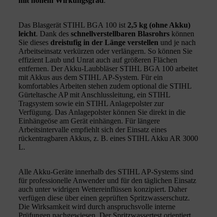
mit hohem Wirkungsgrad
.
Das Blasgerät STIHL BGA 100 ist
2,5 kg (ohne Akku)
leicht
. Dank des
schnellverstellbaren Blasrohrs
können
Sie dieses
dreistufig in der Länge verstellen
und je nach
Arbeitseinsatz verkürzen oder verlängern. So können Sie
effizient Laub und Unrat auch auf größeren Flächen
entfernen. Der Akku-Laubbläser STIHL BGA 100 arbeitet
mit Akkus aus dem STIHL AP-System. Für ein
komfortables Arbeiten stehen zudem optional die STIHL
Gürteltasche AP mit Anschlussleitung, ein STIHL
Tragsystem sowie ein STIHL Anlagepolster zur
Verfügung. Das Anlagepolster können Sie direkt in die
Einhängeöse am Gerät einhängen. Für längere
Arbeitsintervalle empfiehlt sich der Einsatz eines
rückentragbaren Akkus, z. B. eines STIHL Akku AR 3000
L.
Alle Akku-Geräte innerhalb des STIHL AP-Systems sind
für professionelle Anwender und für den täglichen Einsatz
auch unter widrigen Wettereinflüssen konzipiert. Daher
verfügen diese über einen geprüften Spritzwasserschutz.
Die Wirksamkeit wird durch anspruchsvolle interne
Prüfungen nachgewiesen. Der Spritzwassertest orientiert