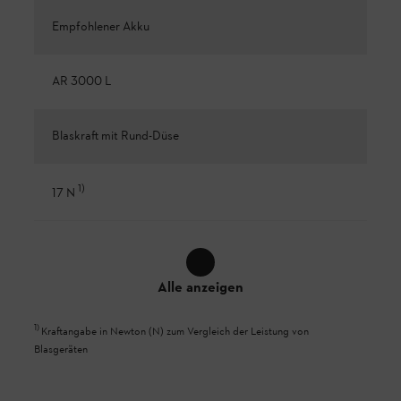
Empfohlener Akku
AR 3000 L
Blaskraft mit Rund-Düse
1
)
17 N
Alle anzeigen
1
)
Kraftangabe in Newton (N) zum Vergleich der Leistung von
Blasgeräten