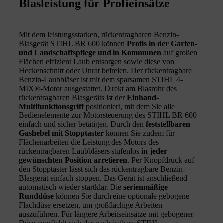
Blasleistung für Profieinsätze
Mit dem leistungsstarken, rückentragbaren Benzin-
Blasgerät STIHL BR 600 können
Profis in der Garten-
und Landschaftspflege und in Kommunen
auf großen
Flächen effizient Laub entsorgen sowie diese von
Heckenschnitt oder Unrat befreien. Der rückentragbare
Benzin-Laubbläser ist mit dem sparsamen STIHL 4-
MIX®-Motor ausgestattet. Direkt am Blasrohr des
rückentragbaren Blasgeräts ist der
Einhand-
Multifunktionsgriff
positioniert, mit dem Sie alle
Bedienelemente zur Motorsteuerung des STIHL BR 600
einfach und sicher betätigen. Durch den
feststellbaren
Gashebel mit Stopptaster
können Sie zudem für
Flächenarbeiten die Leistung des Motors des
rückentragbaren Laubbläsers stufenlos
in jeder
gewünschten Position arretieren
. Per Knopfdruck auf
den Stopptaster lässt sich das rückentragbare Benzin-
Blasgerät einfach stoppen. Das Gerät ist anschließend
automatisch wieder startklar. Die
serienmäßige
Runddüse
können Sie durch eine optionale gebogene
Flachdüse ersetzen, um großflächige Arbeiten
auszuführen. Für längere Arbeitseinsätze mit gebogener
Düse empfiehlt sich der nachrüstbare STIHL