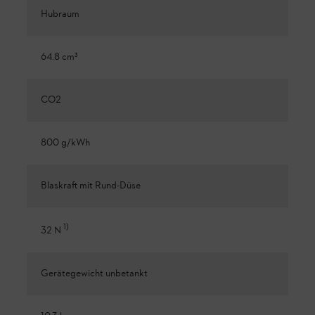
Hubraum
64.8 cm³
CO2
800 g/kWh
Blaskraft mit Rund-Düse
1
)
32 N
Gerätegewicht unbetankt