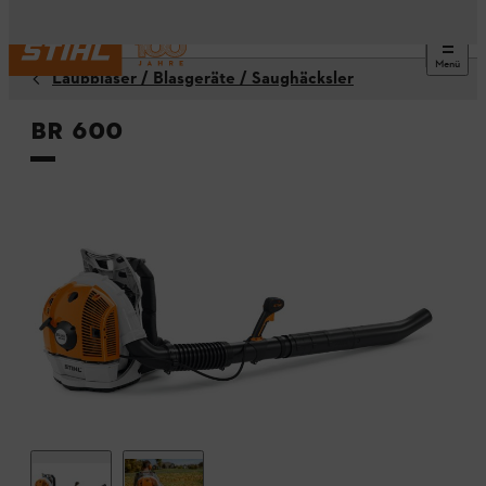
Menü
Laubbläser / Blasgeräte / Saughäcksler
BR 600