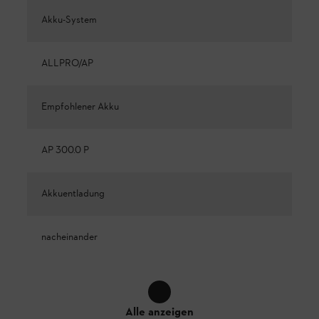
Akku-System
ALLPRO/AP
Empfohlener Akku
AP 300.0 P
Akkuentladung
nacheinander
Alle anzeigen