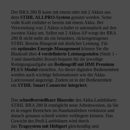
Der BRA 280 B kann mit einem oder mit 2 Akkus aus
dem
STIHL ALLPRO-System
genutzt werden. Seine
volle Kraft entfaltet er bereits mit einem Akku. Bei
Verwendung von 2 Akkus schaltet er automatisch auf den
zweiten Akku um. Selbst mit 2 Akkus AP wiegt der BRA
280 B nicht mehr als ein betanktes, rückengetragenes
STIHL Benzin-Blasgerät mit ähnlicher Leistung. Für
ein
optimales Energie-Management
können Sie die
Blaskraft über
4 vordefinierte Leistungsstufen
(Stufe 1 –
3 und dauerhafter Boost) bequem für die jeweilige
Reinigungsaufgabe am
Bediengriff mit HMI Premium
PLUS Modul
einstellen. An dieser digitalen Bedieneinheit
werden auch wichtige Informationen wie der Akku-
Ladezustand angezeigt. Zudem ist in der Bedieneinheit
ein
STIHL Smart Connector integriert
.
Das
schnellverstellbare Blasrohr
des Akku-Laubbläsers
STIHL BRA 280 B ermöglicht neue Arbeitsweisen, da Sie
es in engen Bereichen im Handumdrehen verkürzen und
danach genauso schnell wieder verlängern können. Das
Gewicht des Profi-Laubbläsers wird durch
das
Tragsystem mit Hüftgurt
gleichmäßig und