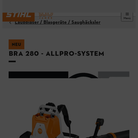
Menü
Laubbläser / Blasgeräte / Saughäcksler
NEU
BRA 280 - ALLPRO-System