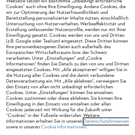
Webseite setzen wir bestimmte „unbedingt erforderliche
Cookies" auch ohne Ihre Einwilligung. Andere Cookies, die
wir zur Optimierung der Nutzerfreundlichkeit und
Bereitstellung personalisierter Inhalte nutzen, einschließlich
Untersuchung von Nutzerverhalten, Werbeeffektivität und
Erstellung umfassender Nutzerprofile, werden nur mit Ihrer
Einwilligung gesetzt. Cookies werden von uns und Dritten
(z.B. Google oder Tealium) eingesetzt. Diese Dritten können
Ihre personenbezogenen Daten auch außerhalb des
Europäischen Wirtschaftsraums bzw. der Schweiz
verarbeiten. Unter „Einstellungen" und „Cookie
Informationen“ finden Sie Details zu den von uns und Dritten
eingesetzten Cookies. Mit „Alle akzeptieren“ willigen Sie in
die Nutzung aller Cookies und die damit verbundene
IHR BROWSER WIRD NICHT
Datenverarbeitung ein. Mit „Alle ablehnen“, verweigern Sie
den Einsatz von allen nicht unbedingt erforderlichen
UNTERSTÜTZT
Cookies. Unter „Einstellungen“ können Sie einzelnen
Cookies zustimmen oder diese ablehnen. Sie können Ihre
Einwilligung in den Einsatz von einzelnen oder allen
Sie nutzen einen Browser, den wir noch nicht unterstützen. Für
Cookies jederzeit mit Wirkung für die Zukunft unter
eine optimale Nutzung unserer Seite empfehlen wir Ihnen, zu
“Cookies“ in der Fußzeile widerrufen. Weitere
Informationen erhalten Sie in unseren
einem der folgenden Browser zu wechseln:
Datenschutzhinweisen
sowie in unseren
Cookie Informationen
.