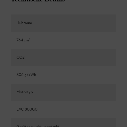
Hubraum
764 cm³
CO2
806 g/kWh
Motortyp
EVC 8000.0
Gerätegewicht unbetankt