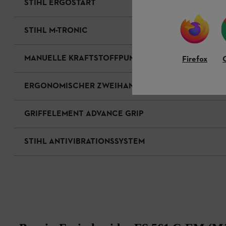
STIHL ERGOSTART
STIHL M-TRONIC
MANUELLE KRAFTSTOFFPUMPE
Firefox
ERGONOMISCHER ZWEIHANDGRIFF (MÄHLENKER)
GRIFFELEMENT ADVANCE GRIP
STIHL ANTIVIBRATIONSSYSTEM