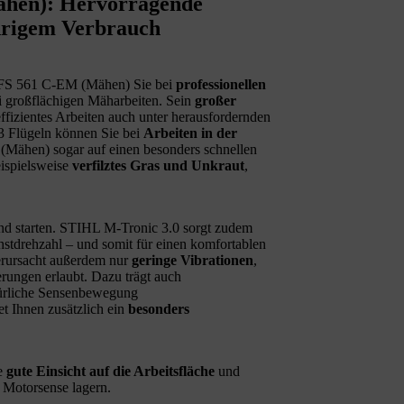
ähen): Hervorragende
drigem Verbrauch
 FS 561 C‑EM (Mähen) Sie bei
professionellen
i großflächigen Mäharbeiten. Sein
großer
ffizientes Arbeiten auch unter herausfordernden
 Flügeln können Sie bei
Arbeiten in der
Mähen) sogar auf einen besonders schnellen
eispielsweise
verfilztes Gras und Unkraut
,
d starten. STIHL M-Tronic 3.0 sorgt zudem
hstdrehzahl – und somit für einen komfortablen
verursacht außerdem nur
geringe Vibrationen
,
rungen erlaubt. Dazu trägt auch
türliche Sensenbewegung
et Ihnen zusätzlich ein
besonders
ne
gute Einsicht auf die Arbeitsfläche
und
Motorsense lagern.