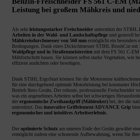
Benzin-Freischneider FS 561 C-EM (M
Leistung bei großem Mähkreis und nie
Als sehr
leistungsstarker Freischneider
unterstützt der STIHL
Arbeiten in der Wald- und Landschaftspflege
und generell be
Mähkreisdurchmesser von 560 mm
ermöglicht ein besonders e
Bedingungen. Dank eines Dickichtmesser STIHL BrushCut mit 3
Waldpflege und in Straßenmeistereien
mit dem FS 561 C-EM (
Mähfortschritt bauen. Sie können selbst starke Vegetation, wie b
effizient auslichten oder beseitigen.
Dank STIHL ErgoStart können Sie die Motorsense kräfteschonen
für eine durchgehend optimale Motorleistung bei konstanter Höc
Betrieb Ihres Geräts. Der robuste, professionelle Freischneider 
was ein angenehmes Arbeiten selbst bei schwierigen Herausforde
der
ergonomische Zweihandgriff (Mählenker)
bei, der die na
unterstützt. Das
innovative Griffelement ADVANCE Grip
biet
ergonomisches und intuitives Arbeitserlebnis
.
Der
optimierte Schutz
am unteren Ende des Geräts gewährt ei
ermöglicht zudem eine schonende Aufbewahrung, wenn Sie Ihre 