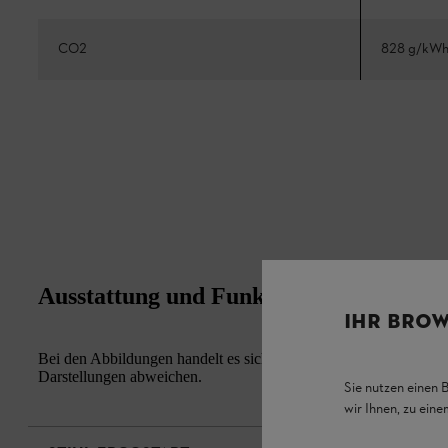
CO2
828 g/kW
Ausstattung und Funktion
IHR BROW
Bei den Abbildungen handelt es sich um Musterfotos. Aussehen u
Darstellungen abweichen.
Sie nutzen einen 
wir Ihnen, zu ein