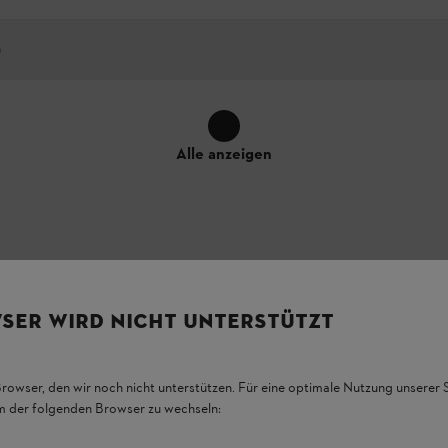
h
Alle anzeigen
SER WIRD NICHT UNTERSTÜTZT
nd die konkrete Anbringung der Ausstattungsmerkmale am Produkt könne
Browser, den wir noch nicht unterstützen. Für eine optimale Nutzung unserer
em der folgenden Browser zu wechseln: