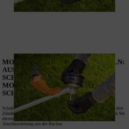
MOTORSENSE MESSER WECHSELN:
AUSTAUSCH DES
SCHNEIDWERKZEUGS VON
MOTORSENSEN MIT METALL-
SCHNEIDWERKZEUG
Schalten Sie das Gerät aus. Ziehen Sie bei einem
Benzingerät
den
Zündkerzenstecker. Bei einer
Motorsense mit Akku
entnehmen Sie
diesen aus dem Akkuschacht beziehungsweise ziehen die
Anschlussleitung aus der Buchse.