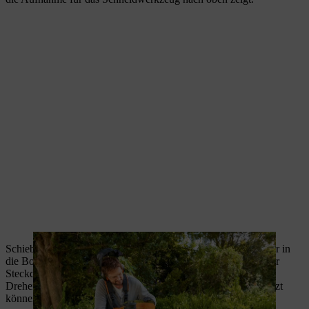
Schieben Sie den Steckdorn oder den Winkel-Schraubendreher in
die Bohrung im Getriebe. Drehen Sie nun an der Welle, bis der
Steckdorn einrastet und die Welle blockiert.
Drehen Sie den Mähkopf im Uhrzeigersinn bis er sich löst. Jetzt
können Sie ihn gegen einen neuen austauschen.