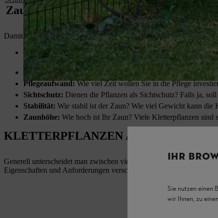
Zaun bepflanzen: erste Überlegungen
Damit Ihr Zaun schön und dicht bewachsen ist, ist die richtige Pflan
Standort:
Wie ist das Lichtverhältnis am Zaun? Wird er regelm
windgeschützt?
Pflanzenart:
Bevorzugen Sie immergrüne oder blühende Pflanz
Pflegeaufwand:
Wie viel Zeit wollen Sie in die Pflege investie
Sichtschutz:
Dienen die Pflanzen als Sichtschutz? Falls ja, sol
Stabilität:
Wie stabil ist der Zaun? Wie viel Gewicht kann die 
Zaunhöhe:
Wie hoch ist Ihr Zaun? Viele Kletterpflanzen sind
KLETTERPFLANZEN AM ZAUN
IHR BROW
Generell unterscheidet man zwischen vier Kategorien von Kletterpfla
Eigenschaften und Anforderungen verschiedener Arten:
Sie nutzen einen 
wir Ihnen, zu ein