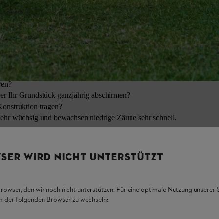
zenauswahl wichtig. Folgende Fragen helfen Ihnen, die passenden Pflan
äßig von der Sonne beschienen, steht er im Halbschatten oder völlig im
en? Einjährige oder winterharte?
ren?
l er Ihr Grundstück ganzjährig abschirmen?
Konstruktion tragen?
 sehr wüchsig und bewachsen niedrige Zäune sehr schnell.
SER WIRD NICHT UNTERSTÜTZT
nzen, mit denen Sie Ihren Zaun bepflanzen können. Die Tabelle gibt Ih
Browser, den wir noch nicht unterstützen. Für eine optimale Nutzung unserer
em der folgenden Browser zu wechseln: