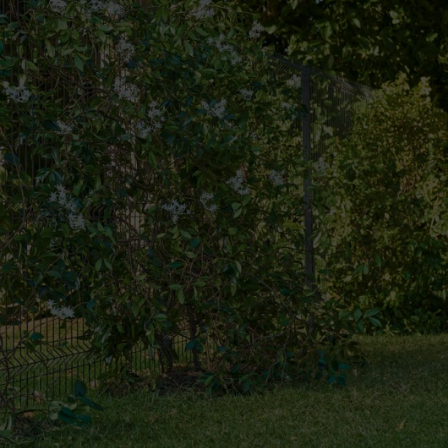
attstielranker, Selbstklimmer, Spreizklimmer und Schlinger.
Pflanzen berücksichtigen
dem Sichtschutzzaun pflanzen
 Faktoren wie der Standort, Zaunart und Zaunstabilität eine Rolle. 
lstabmattenzaun
passt gut für stärkere Kletterpflanzen wie Kletterro
 von blühenden Pflanzen, wie Prunkwinde, Kapuzinerkresse oder Duftw
nd zu trocknen. An einem
Zaun aus Kunststoff
empfiehlt sich die Nut
ie können nach Wunsch gestaltet werden: Farblich abgestimmte blühend
engras.
er Atrovirens und Weißer Hartriegel lassen sich gut an einem Sichts