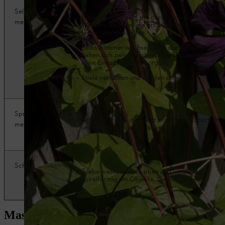
Selbstklim­
Bilden Haftwurzeln, mit denen sich die Pflanzen a
mer
Wänden, Bäumen und großflächigen
Gegenständen halten.
Selbstklimmer wachsen auch durch Zäune und
halten sich zwischen den Gitterstäben, allerdings
ohne Einsatz ihrer Haftorgane.
Stiele verholzen und werden schwer.
Spreizklim­
Schwere Triebe, die meist mit Dornen, Stacheln
mer
und Seitenzweigen versehen sind.
Schlinger
Triebe wachsen nach oben und winden sich
spiralförmig um Objekte, die Halt bieten.
Maschendrahtzaun begrünen