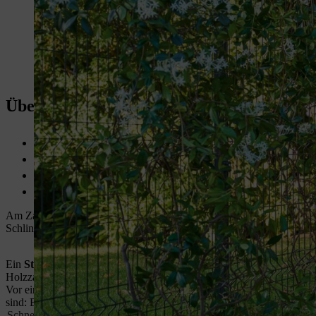
Übersicht: Zaun bepflanzen
Vier Kategorien von
Kletterpflanzen
, um Zaun zu begrünen: Bl
Standort, Pflegeaufwand und Zaunbeschaffenheit bei Wahl der 
Rankhilfen
besonders bei WPC-Sichtschutzwand sinnvoll
Alternativ Stauden, Sträucher, Kübelpflanzen und Gräser vor 
Am Zaun können verschiedene Kletterpflanzen wachsen. Dabei spielen
Schlinger, wie Klematis, Wicken und Prunkwinde. Ein stabiler
Doppe
Ein
Staketenzaun
bietet ein besonders harmonisches Bild, umgeben
Holzzaun die Möglichkeit, bis zur nächsten Gartensaison zu atmen u
Vor einem Sichtschutzzaun kann eine Vielfalt an Pflanzen wachsen. S
sind: Buschmalven, Bambus, Sonnenhut, Rittersporn und Hohes Pfeif
Schnell wachsende Sträucher
wie Bauernjasmin, Schwarzgrüner Ligust