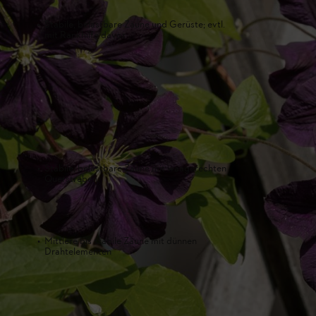
Efeu, Wilde
n
Stabile, belastbare Zäune und Gerüste; evtl.
Kletterhort
mit Rankhilfe davor
Trompeten
(Campsis)
Feuerdorn, 
Stabile, belastbare Zäune mit waagerechten
Brombeere
Querstreben
Staudencle
Feuerbohne
Mittlere bis stabile Zäune mit dünnen
Geißblatt,
Drahtelementen