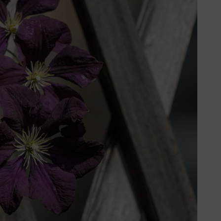
r Wein,
ensie,
blume
Kletterrosen,
n,
matis
, Hopfen,
 Winden