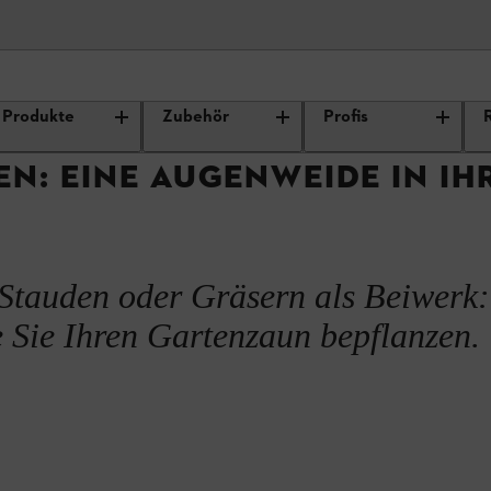
enpflege
Garten planen und anlegen
Zaun bepflanzen: eine Augenw
Produkte
Zubehör
Profis
ungen
N: EINE AUGENWEIDE IN I
en
 Stauden oder Gräsern als Beiwerk:
e Sie Ihren Gartenzaun bepflanzen.
n