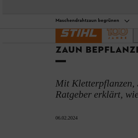
Maschendrahtzaun begrünen
Startseite
Ratgeber und Projekte
Gart
Zaun bepflanzen: Erste Überleg
ZAUN BEPFLANZE
Kletterpflanzen am Zaun
Maschendrahtzaun begrünen
Doppelstabmattenzaun bepflanz
Mit Kletterpflanzen,
Staketenzaun bepflanzen
Ratgeber erklärt, wi
WPC-Sichtschutzwand bepflanze
06.02.2024