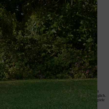
An einem
Maschendrahtzaun
wachsen am besten Ranker und
sen oder Wilder Wein.
icke. Einjährige Pflanzen blühen im Herbst ab und geben einem
zung von Rankhilfen. So ist eine breite Auswahl an Pflanzen möglich.
e Pflanzen, Gräser, Sträucher oder Kübelpflanzen. Einige Beispiele
chutzzaun anpflanzen.