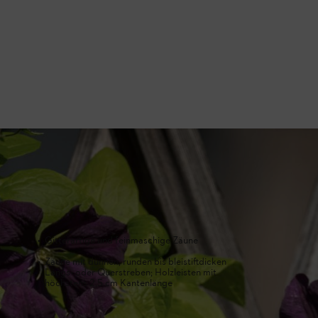
Passender Zaun
Beispiele
Clematis, E
Gitterartige und feinmaschige Zäune
Weintrieb
Zäune mit dünnen, runden bis bleistiftdicken
Längs- oder Querstreben; Holzleisten mit
höchstens 2,5 cm Kantenlänge