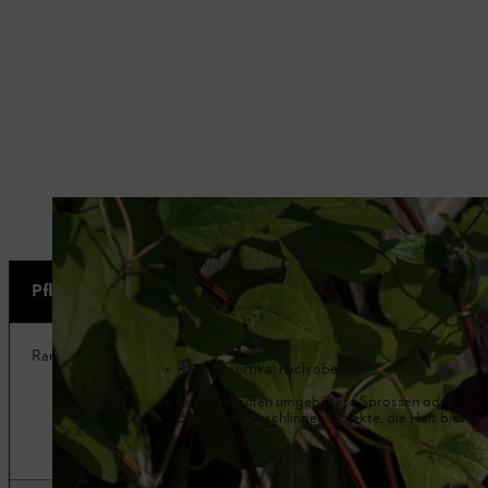
Eine Rankhilfe bietet der farbenfrohen Clematis Halt.
Pflanzenart
Eigenschaften
Ranker
Ranken vertikal nach oben.
Zu Haltegriffen umgebildete Sprossen oder
Blattstiele umschlingen Objekte, die Halt bieten.