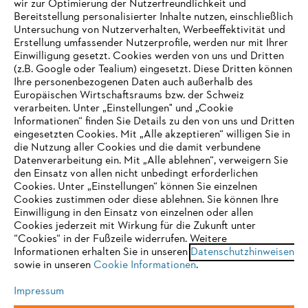
wir zur Optimierung der Nutzerfreundlichkeit und
Bereitstellung personalisierter Inhalte nutzen, einschließlich
Untersuchung von Nutzerverhalten, Werbeeffektivität und
Erstellung umfassender Nutzerprofile, werden nur mit Ihrer
Häufig gestellte Fragen
Einwilligung gesetzt. Cookies werden von uns und Dritten
(z.B. Google oder Tealium) eingesetzt. Diese Dritten können
Ihre personenbezogenen Daten auch außerhalb des
Europäischen Wirtschaftsraums bzw. der Schweiz
Support
verarbeiten. Unter „Einstellungen" und „Cookie
Informationen“ finden Sie Details zu den von uns und Dritten
eingesetzten Cookies. Mit „Alle akzeptieren“ willigen Sie in
die Nutzung aller Cookies und die damit verbundene
IHR BROWSER WIRD NICHT
Datenverarbeitung ein. Mit „Alle ablehnen“, verweigern Sie
den Einsatz von allen nicht unbedingt erforderlichen
UNTERSTÜTZT
Datenschutz
Impressum
Cookies
Cookies. Unter „Einstellungen“ können Sie einzelnen
Cookies zustimmen oder diese ablehnen. Sie können Ihre
Einwilligung in den Einsatz von einzelnen oder allen
Rechtliche Informationen
Sie nutzen einen Browser, den wir noch nicht unterstützen. Für
Cookies jederzeit mit Wirkung für die Zukunft unter
eine optimale Nutzung unserer Seite empfehlen wir Ihnen, zu
“Cookies“ in der Fußzeile widerrufen. Weitere
Informationen erhalten Sie in unseren
einem der folgenden Browser zu wechseln:
Datenschutzhinweisen
STIHL VERTRIEBS AG, 8617 Mönchaltorf
sowie in unseren
Cookie Informationen
.
Impressum
Firefox
Chrome