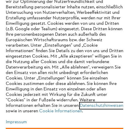
wir zur Optimierung der Nutzerfreundlichkeit und
Bereitstellung personalisierter Inhalte nutzen, einschließlich
Untersuchung von Nutzerverhalten, Werbeeffektivität und
Erstellung umfassender Nutzerprofile, werden nur mit Ihrer
Häufig gestellte Fragen
Einwilligung gesetzt. Cookies werden von uns und Dritten
(z.B. Google oder Tealium) eingesetzt. Diese Dritten können
Ihre personenbezogenen Daten auch außerhalb des
Europäischen Wirtschaftsraums bzw. der Schweiz
Support
verarbeiten. Unter „Einstellungen" und „Cookie
Informationen“ finden Sie Details zu den von uns und Dritten
eingesetzten Cookies. Mit „Alle akzeptieren“ willigen Sie in
die Nutzung aller Cookies und die damit verbundene
IHR BROWSER WIRD NICHT
Datenverarbeitung ein. Mit „Alle ablehnen“, verweigern Sie
den Einsatz von allen nicht unbedingt erforderlichen
UNTERSTÜTZT
Datenschutz
Impressum
Cookies
Cookies. Unter „Einstellungen“ können Sie einzelnen
Cookies zustimmen oder diese ablehnen. Sie können Ihre
Einwilligung in den Einsatz von einzelnen oder allen
Rechtliche Informationen
Sie nutzen einen Browser, den wir noch nicht unterstützen. Für
Cookies jederzeit mit Wirkung für die Zukunft unter
eine optimale Nutzung unserer Seite empfehlen wir Ihnen, zu
“Cookies“ in der Fußzeile widerrufen. Weitere
Informationen erhalten Sie in unseren
einem der folgenden Browser zu wechseln:
Datenschutzhinweisen
STIHL VERTRIEBS AG, 8617 Mönchaltorf
sowie in unseren
Cookie Informationen
.
Impressum
Firefox
Chrome