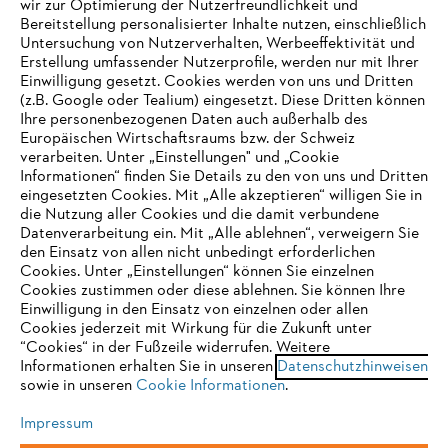
wir zur Optimierung der Nutzerfreundlichkeit und
Bereitstellung personalisierter Inhalte nutzen, einschließlich
Untersuchung von Nutzerverhalten, Werbeeffektivität und
Erstellung umfassender Nutzerprofile, werden nur mit Ihrer
Häufig gestellte Fragen
Einwilligung gesetzt. Cookies werden von uns und Dritten
(z.B. Google oder Tealium) eingesetzt. Diese Dritten können
Ihre personenbezogenen Daten auch außerhalb des
Europäischen Wirtschaftsraums bzw. der Schweiz
Support
verarbeiten. Unter „Einstellungen" und „Cookie
Informationen“ finden Sie Details zu den von uns und Dritten
eingesetzten Cookies. Mit „Alle akzeptieren“ willigen Sie in
die Nutzung aller Cookies und die damit verbundene
IHR BROWSER WIRD NICHT
Datenverarbeitung ein. Mit „Alle ablehnen“, verweigern Sie
den Einsatz von allen nicht unbedingt erforderlichen
UNTERSTÜTZT
Datenschutz
Impressum
Cookies
Cookies. Unter „Einstellungen“ können Sie einzelnen
Cookies zustimmen oder diese ablehnen. Sie können Ihre
Einwilligung in den Einsatz von einzelnen oder allen
Rechtliche Informationen
Sie nutzen einen Browser, den wir noch nicht unterstützen. Für
Cookies jederzeit mit Wirkung für die Zukunft unter
eine optimale Nutzung unserer Seite empfehlen wir Ihnen, zu
“Cookies“ in der Fußzeile widerrufen. Weitere
Informationen erhalten Sie in unseren
einem der folgenden Browser zu wechseln:
Datenschutzhinweisen
STIHL VERTRIEBS AG, 8617 Mönchaltorf
sowie in unseren
Cookie Informationen
.
Impressum
Firefox
Chrome