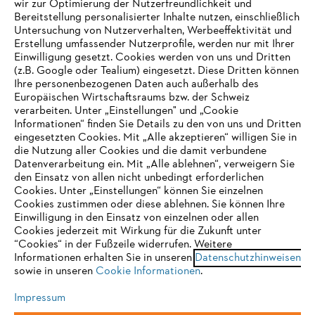
wir zur Optimierung der Nutzerfreundlichkeit und
Bereitstellung personalisierter Inhalte nutzen, einschließlich
Untersuchung von Nutzerverhalten, Werbeeffektivität und
Erstellung umfassender Nutzerprofile, werden nur mit Ihrer
Häufig gestellte Fragen
Einwilligung gesetzt. Cookies werden von uns und Dritten
(z.B. Google oder Tealium) eingesetzt. Diese Dritten können
Ihre personenbezogenen Daten auch außerhalb des
Europäischen Wirtschaftsraums bzw. der Schweiz
Support
verarbeiten. Unter „Einstellungen" und „Cookie
Informationen“ finden Sie Details zu den von uns und Dritten
eingesetzten Cookies. Mit „Alle akzeptieren“ willigen Sie in
die Nutzung aller Cookies und die damit verbundene
IHR BROWSER WIRD NICHT
Datenverarbeitung ein. Mit „Alle ablehnen“, verweigern Sie
den Einsatz von allen nicht unbedingt erforderlichen
UNTERSTÜTZT
Datenschutz
Impressum
Cookies
Cookies. Unter „Einstellungen“ können Sie einzelnen
Cookies zustimmen oder diese ablehnen. Sie können Ihre
Einwilligung in den Einsatz von einzelnen oder allen
Rechtliche Informationen
Sie nutzen einen Browser, den wir noch nicht unterstützen. Für
Cookies jederzeit mit Wirkung für die Zukunft unter
eine optimale Nutzung unserer Seite empfehlen wir Ihnen, zu
“Cookies“ in der Fußzeile widerrufen. Weitere
Informationen erhalten Sie in unseren
einem der folgenden Browser zu wechseln:
Datenschutzhinweisen
STIHL VERTRIEBS AG, 8617 Mönchaltorf
sowie in unseren
Cookie Informationen
.
Impressum
Firefox
Chrome