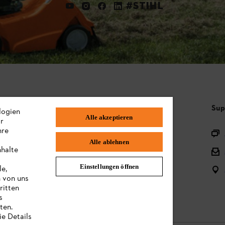
#STIHL
Häufig gestellte Fragen
Sup
logien
Alle akzeptieren
ir
hre
Sortiment
Alle ablehnen
nhalte
Batterien und elektrische Geräte
Einstellungen öffnen
le,
Bedienungsanleitungen
n von uns
ritten
s
ten.
ie Details