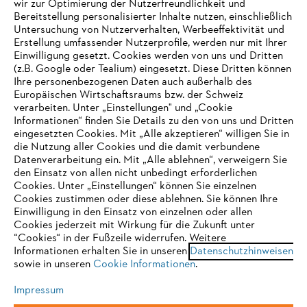
wir zur Optimierung der Nutzerfreundlichkeit und
Bereitstellung personalisierter Inhalte nutzen, einschließlich
Untersuchung von Nutzerverhalten, Werbeeffektivität und
Erstellung umfassender Nutzerprofile, werden nur mit Ihrer
Häufig gestellte Fragen
Einwilligung gesetzt. Cookies werden von uns und Dritten
(z.B. Google oder Tealium) eingesetzt. Diese Dritten können
Ihre personenbezogenen Daten auch außerhalb des
Europäischen Wirtschaftsraums bzw. der Schweiz
Support
verarbeiten. Unter „Einstellungen" und „Cookie
Informationen“ finden Sie Details zu den von uns und Dritten
eingesetzten Cookies. Mit „Alle akzeptieren“ willigen Sie in
die Nutzung aller Cookies und die damit verbundene
IHR BROWSER WIRD NICHT
Datenverarbeitung ein. Mit „Alle ablehnen“, verweigern Sie
den Einsatz von allen nicht unbedingt erforderlichen
UNTERSTÜTZT
Datenschutz
Impressum
Cookies
Cookies. Unter „Einstellungen“ können Sie einzelnen
Cookies zustimmen oder diese ablehnen. Sie können Ihre
Einwilligung in den Einsatz von einzelnen oder allen
Rechtliche Informationen
Sie nutzen einen Browser, den wir noch nicht unterstützen. Für
Cookies jederzeit mit Wirkung für die Zukunft unter
eine optimale Nutzung unserer Seite empfehlen wir Ihnen, zu
“Cookies“ in der Fußzeile widerrufen. Weitere
Informationen erhalten Sie in unseren
einem der folgenden Browser zu wechseln:
Datenschutzhinweisen
STIHL VERTRIEBS AG, 8617 Mönchaltorf
sowie in unseren
Cookie Informationen
.
Impressum
Firefox
Chrome