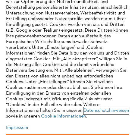
wir zur Optimierung der Nutzerfreundlichkeit und
Bereitstellung personalisierter Inhalte nutzen, einschließlich
Untersuchung von Nutzerverhalten, Werbeeffektivität und
Erstellung umfassender Nutzerprofile, werden nur mit Ihrer
Häufig gestellte Fragen
Einwilligung gesetzt. Cookies werden von uns und Dritten
(z.B. Google oder Tealium) eingesetzt. Diese Dritten können
Ihre personenbezogenen Daten auch außerhalb des
Europäischen Wirtschaftsraums bzw. der Schweiz
Support
verarbeiten. Unter „Einstellungen" und „Cookie
Informationen“ finden Sie Details zu den von uns und Dritten
eingesetzten Cookies. Mit „Alle akzeptieren“ willigen Sie in
die Nutzung aller Cookies und die damit verbundene
IHR BROWSER WIRD NICHT
Datenverarbeitung ein. Mit „Alle ablehnen“, verweigern Sie
den Einsatz von allen nicht unbedingt erforderlichen
UNTERSTÜTZT
Datenschutz
Impressum
Cookies
Cookies. Unter „Einstellungen“ können Sie einzelnen
Cookies zustimmen oder diese ablehnen. Sie können Ihre
Einwilligung in den Einsatz von einzelnen oder allen
Rechtliche Informationen
Sie nutzen einen Browser, den wir noch nicht unterstützen. Für
Cookies jederzeit mit Wirkung für die Zukunft unter
eine optimale Nutzung unserer Seite empfehlen wir Ihnen, zu
“Cookies“ in der Fußzeile widerrufen. Weitere
Informationen erhalten Sie in unseren
einem der folgenden Browser zu wechseln:
Datenschutzhinweisen
STIHL VERTRIEBS AG, 8617 Mönchaltorf
sowie in unseren
Cookie Informationen
.
Impressum
Firefox
Chrome