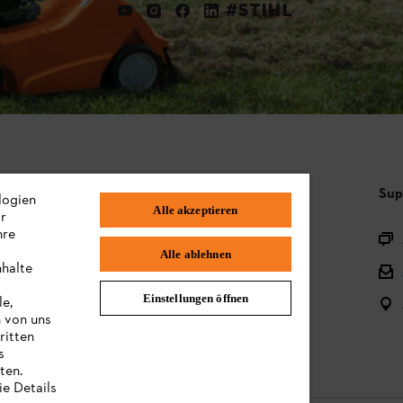
#STIHL
Häufig gestellte Fragen
Sup
logien
Alle akzeptieren
ir
hre
Sortiment
Alle ablehnen
nhalte
Batterien und elektrische Geräte
Einstellungen öffnen
le,
Bedienungsanleitungen
n von uns
ritten
s
ten.
ie Details