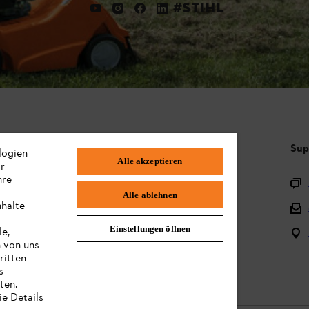
#STIHL
Häufig gestellte Fragen
Sup
logien
Alle akzeptieren
ir
hre
Sortiment
Alle ablehnen
nhalte
Batterien und elektrische Geräte
Einstellungen öffnen
le,
Bedienungsanleitungen
n von uns
ritten
s
ten.
ie Details