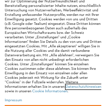
wir zur Optimierung der Nutzerfreundlichkeit und
Bereitstellung personalisierter Inhalte nutzen, einschließlich
Untersuchung von Nutzerverhalten, Werbeeffektivität und
Erstellung umfassender Nutzerprofile, werden nur mit Ihrer
Häufig gestellte Fragen
Einwilligung gesetzt. Cookies werden von uns und Dritten
(z.B. Google oder Tealium) eingesetzt. Diese Dritten können
Ihre personenbezogenen Daten auch außerhalb des
Europäischen Wirtschaftsraums bzw. der Schweiz
Support
verarbeiten. Unter „Einstellungen" und „Cookie
Informationen“ finden Sie Details zu den von uns und Dritten
eingesetzten Cookies. Mit „Alle akzeptieren“ willigen Sie in
die Nutzung aller Cookies und die damit verbundene
IHR BROWSER WIRD NICHT
Datenverarbeitung ein. Mit „Alle ablehnen“, verweigern Sie
den Einsatz von allen nicht unbedingt erforderlichen
UNTERSTÜTZT
Datenschutz
Impressum
Cookies
Cookies. Unter „Einstellungen“ können Sie einzelnen
Cookies zustimmen oder diese ablehnen. Sie können Ihre
Einwilligung in den Einsatz von einzelnen oder allen
Rechtliche Informationen
Sie nutzen einen Browser, den wir noch nicht unterstützen. Für
Cookies jederzeit mit Wirkung für die Zukunft unter
eine optimale Nutzung unserer Seite empfehlen wir Ihnen, zu
“Cookies“ in der Fußzeile widerrufen. Weitere
Informationen erhalten Sie in unseren
einem der folgenden Browser zu wechseln:
Datenschutzhinweisen
STIHL VERTRIEBS AG, 8617 Mönchaltorf
sowie in unseren
Cookie Informationen
.
Impressum
Firefox
Chrome