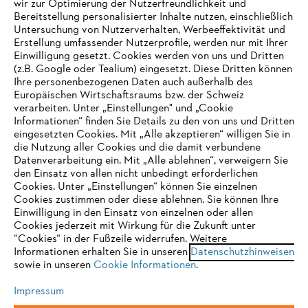
wir zur Optimierung der Nutzerfreundlichkeit und
Bereitstellung personalisierter Inhalte nutzen, einschließlich
Untersuchung von Nutzerverhalten, Werbeeffektivität und
Erstellung umfassender Nutzerprofile, werden nur mit Ihrer
Häufig gestellte Fragen
Einwilligung gesetzt. Cookies werden von uns und Dritten
(z.B. Google oder Tealium) eingesetzt. Diese Dritten können
Ihre personenbezogenen Daten auch außerhalb des
Europäischen Wirtschaftsraums bzw. der Schweiz
Support
verarbeiten. Unter „Einstellungen" und „Cookie
Informationen“ finden Sie Details zu den von uns und Dritten
eingesetzten Cookies. Mit „Alle akzeptieren“ willigen Sie in
die Nutzung aller Cookies und die damit verbundene
IHR BROWSER WIRD NICHT
Datenverarbeitung ein. Mit „Alle ablehnen“, verweigern Sie
den Einsatz von allen nicht unbedingt erforderlichen
UNTERSTÜTZT
Datenschutz
Impressum
Cookies
Cookies. Unter „Einstellungen“ können Sie einzelnen
Cookies zustimmen oder diese ablehnen. Sie können Ihre
Einwilligung in den Einsatz von einzelnen oder allen
Rechtliche Informationen
Sie nutzen einen Browser, den wir noch nicht unterstützen. Für
Cookies jederzeit mit Wirkung für die Zukunft unter
eine optimale Nutzung unserer Seite empfehlen wir Ihnen, zu
“Cookies“ in der Fußzeile widerrufen. Weitere
Informationen erhalten Sie in unseren
einem der folgenden Browser zu wechseln:
Datenschutzhinweisen
STIHL VERTRIEBS AG, 8617 Mönchaltorf
sowie in unseren
Cookie Informationen
.
Impressum
Firefox
Chrome