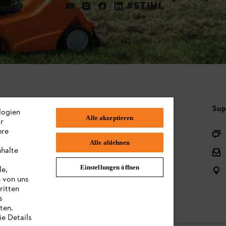
#STIHL
Häufig gestellte Fragen
Sup
logien
Alle akzeptieren
ir
hre
Sortiment
Alle ablehnen
nhalte
Batterien und elektrische Geräte
Einstellungen öffnen
le,
Bedienungsanleitungen
n von uns
ritten
s
ten.
ie Details