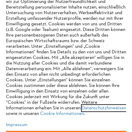
wir zur Optimierung der Nutzerfreundlichkeit und
Bereitstellung personalisierter Inhalte nutzen, einschließlich
Untersuchung von Nutzerverhalten, Werbeeffektivität und
Erstellung umfassender Nutzerprofile, werden nur mit Ihrer
Häufig gestellte Fragen
Einwilligung gesetzt. Cookies werden von uns und Dritten
(z.B. Google oder Tealium) eingesetzt. Diese Dritten können
Ihre personenbezogenen Daten auch außerhalb des
Europäischen Wirtschaftsraums bzw. der Schweiz
Support
verarbeiten. Unter „Einstellungen" und „Cookie
Informationen“ finden Sie Details zu den von uns und Dritten
eingesetzten Cookies. Mit „Alle akzeptieren“ willigen Sie in
die Nutzung aller Cookies und die damit verbundene
IHR BROWSER WIRD NICHT
Datenverarbeitung ein. Mit „Alle ablehnen“, verweigern Sie
den Einsatz von allen nicht unbedingt erforderlichen
UNTERSTÜTZT
Datenschutz
Impressum
Cookies
Cookies. Unter „Einstellungen“ können Sie einzelnen
Cookies zustimmen oder diese ablehnen. Sie können Ihre
Einwilligung in den Einsatz von einzelnen oder allen
Rechtliche Informationen
Sie nutzen einen Browser, den wir noch nicht unterstützen. Für
Cookies jederzeit mit Wirkung für die Zukunft unter
eine optimale Nutzung unserer Seite empfehlen wir Ihnen, zu
“Cookies“ in der Fußzeile widerrufen. Weitere
Informationen erhalten Sie in unseren
einem der folgenden Browser zu wechseln:
Datenschutzhinweisen
STIHL VERTRIEBS AG, 8617 Mönchaltorf
sowie in unseren
Cookie Informationen
.
Impressum
Firefox
Chrome