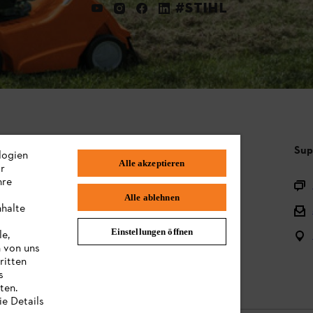
#STIHL
Häufig gestellte Fragen
Sup
logien
Alle akzeptieren
ir
hre
Sortiment
Alle ablehnen
nhalte
Batterien und elektrische Geräte
Einstellungen öffnen
le,
Bedienungsanleitungen
n von uns
ritten
s
ten.
ie Details