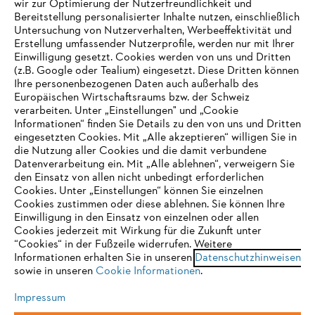
wir zur Optimierung der Nutzerfreundlichkeit und
Bereitstellung personalisierter Inhalte nutzen, einschließlich
Untersuchung von Nutzerverhalten, Werbeeffektivität und
Erstellung umfassender Nutzerprofile, werden nur mit Ihrer
Häufig gestellte Fragen
Einwilligung gesetzt. Cookies werden von uns und Dritten
(z.B. Google oder Tealium) eingesetzt. Diese Dritten können
Ihre personenbezogenen Daten auch außerhalb des
Europäischen Wirtschaftsraums bzw. der Schweiz
Support
verarbeiten. Unter „Einstellungen" und „Cookie
Informationen“ finden Sie Details zu den von uns und Dritten
eingesetzten Cookies. Mit „Alle akzeptieren“ willigen Sie in
die Nutzung aller Cookies und die damit verbundene
IHR BROWSER WIRD NICHT
Datenverarbeitung ein. Mit „Alle ablehnen“, verweigern Sie
den Einsatz von allen nicht unbedingt erforderlichen
UNTERSTÜTZT
Datenschutz
Impressum
Cookies
Cookies. Unter „Einstellungen“ können Sie einzelnen
Cookies zustimmen oder diese ablehnen. Sie können Ihre
Einwilligung in den Einsatz von einzelnen oder allen
Rechtliche Informationen
Sie nutzen einen Browser, den wir noch nicht unterstützen. Für
Cookies jederzeit mit Wirkung für die Zukunft unter
eine optimale Nutzung unserer Seite empfehlen wir Ihnen, zu
“Cookies“ in der Fußzeile widerrufen. Weitere
Informationen erhalten Sie in unseren
einem der folgenden Browser zu wechseln:
Datenschutzhinweisen
STIHL VERTRIEBS AG, 8617 Mönchaltorf
sowie in unseren
Cookie Informationen
.
Impressum
Firefox
Chrome