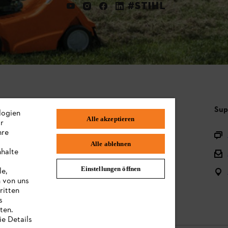
#STIHL
Häufig gestellte Fragen
Sup
logien
Alle akzeptieren
ir
hre
Sortiment
Alle ablehnen
nhalte
Batterien und elektrische Geräte
Einstellungen öffnen
le,
Bedienungsanleitungen
n von uns
ritten
s
ten.
ie Details